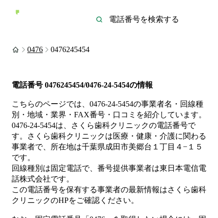
0476
0476245454
電話番号
0476245454/0476-24-5454
の情報
こちらのページでは、
0476-24-5454
の事業者名・回線種
別・地域・業界・FAX番号・口コミを紹介しています。
0476-24-5454
は、
さくら歯科クリニック
の電話番号で
す。
さくら歯科クリニックは
医療・健康・介護
に関わる
事業者
で、所在地は千葉県成田市美郷台１丁目４−１５
です。
回線種別は
固定電話
で、番号提供事業者は
東日本電信電
話株式会社
です。
この電話番号を保有する事業者の最新情報は
さくら歯科
クリニック
のHP
をご確認ください。