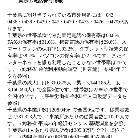
千葉県の電話番号情報
千葉県に割り当てられている市外局番には、043・
0436・0438・0439・047・0470・0475・0476・0479があ
ります。
千葉県の世帯単位でみた固定電話の保有率は63.8%、
FAXの保有率は31.6%、携帯電話の保有率は29.6%、ス
マートフォンの保有率は93.2%、タブレット型端末の保
有率は38.2%、パソコンの保有率は72.2%です。またイ
ンターネットを誰も利用したことがない世帯率は7%で
す。（総務省 通信利用動向調査（世帯編） 令和4年デー
タを参照）
千葉県の総人口は6,310,875人（男：3,144,185人、女：
3,166,690人）で全国6位です。世帯数は2,986,528世帯で
全国6位です。（厚生労働省 令和3年人口動態データを
参照）
千葉県の事業所数は208,949件で全国9位です。従業者数
は2,281,323人で、1事業所あたりの従業者数は10.92人で
す。（総務省 平成26年経済センサス‐基礎調査を参照）
千葉県の1人あたり県民所得は305.8万円で全国15位で
す。（内閣府 県民経済計算(令和元年度)を参照）