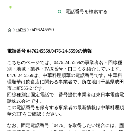
0476
0476245559
電話番号
0476245559/0476-24-5559
の情報
こちらのページでは、
0476-24-5559
の事業者名・回線種
別・地域・業界・FAX番号・口コミを紹介しています。
0476-24-5559
は、
中華料理順華
の電話番号です。
中華料
理順華は
飲食店
に関わる事業者
で、所在地は千葉県成田
市上町555-2
です。
回線種別は
固定電話
で、番号提供事業者は
東日本電信電
話株式会社
です。
この電話番号を保有する事業者の最新情報は
中華料理順
華
のHP
をご確認ください。
なお、固定電話番号「
0476
」を取得したい場合には、
固