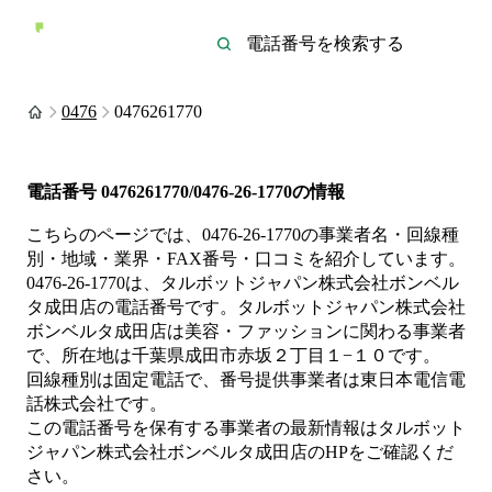
0476
0476261770
電話番号
0476261770/0476-26-1770
の情報
こちらのページでは、
0476-26-1770
の事業者名・回線種
別・地域・業界・FAX番号・口コミを紹介しています。
0476-26-1770
は、
タルボットジャパン株式会社ボンベル
タ成田店
の電話番号です。
タルボットジャパン株式会社
ボンベルタ成田店は
美容・ファッション
に関わる事業者
で、所在地は千葉県成田市赤坂２丁目１−１０
です。
回線種別は
固定電話
で、番号提供事業者は
東日本電信電
話株式会社
です。
この電話番号を保有する事業者の最新情報は
タルボット
ジャパン株式会社ボンベルタ成田店
のHP
をご確認くだ
さい。