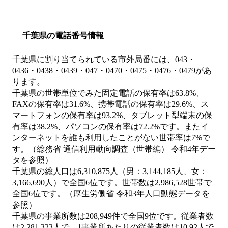
千葉県の電話番号情報
千葉県に割り当てられている市外局番には、043・
0436・0438・0439・047・0470・0475・0476・0479があ
ります。
千葉県の世帯単位でみた固定電話の保有率は63.8%、
FAXの保有率は31.6%、携帯電話の保有率は29.6%、ス
マートフォンの保有率は93.2%、タブレット型端末の保
有率は38.2%、パソコンの保有率は72.2%です。またイ
ンターネットを誰も利用したことがない世帯率は7%で
す。（総務省 通信利用動向調査（世帯編） 令和4年デー
タを参照）
千葉県の総人口は6,310,875人（男：3,144,185人、女：
3,166,690人）で全国6位です。世帯数は2,986,528世帯で
全国6位です。（厚生労働省 令和3年人口動態データを
参照）
千葉県の事業所数は208,949件で全国9位です。従業者数
は2,281,323人で、1事業所あたりの従業者数は10.92人で