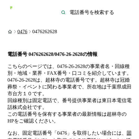
0476
0476262628
電話番号
0476262628/0476-26-2628
の情報
こちらのページでは、
0476-26-2628
の事業者名・回線種
別・地域・業界・FAX番号・口コミを紹介しています。
0476-26-2628
は、
超林寺
の電話番号です。
超林寺は
冠婚
葬祭・イベント
に関わる事業者
で、所在地は千葉県成田
市台方１０
です。
回線種別は
固定電話
で、番号提供事業者は
東日本電信電
話株式会社
です。
この電話番号を保有する事業者の最新情報は
超林寺
の
HP
をご確認ください。
なお、固定電話番号「
0476
」を取得したい場合には、
固