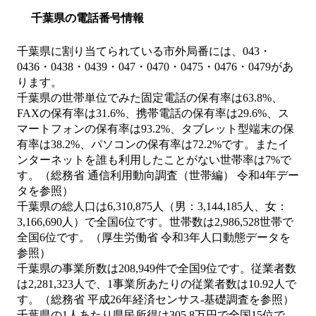
千葉県の電話番号情報
千葉県に割り当てられている市外局番には、043・
0436・0438・0439・047・0470・0475・0476・0479があ
ります。
千葉県の世帯単位でみた固定電話の保有率は63.8%、
FAXの保有率は31.6%、携帯電話の保有率は29.6%、ス
マートフォンの保有率は93.2%、タブレット型端末の保
有率は38.2%、パソコンの保有率は72.2%です。またイ
ンターネットを誰も利用したことがない世帯率は7%で
す。（総務省 通信利用動向調査（世帯編） 令和4年デー
タを参照）
千葉県の総人口は6,310,875人（男：3,144,185人、女：
3,166,690人）で全国6位です。世帯数は2,986,528世帯で
全国6位です。（厚生労働省 令和3年人口動態データを
参照）
千葉県の事業所数は208,949件で全国9位です。従業者数
は2,281,323人で、1事業所あたりの従業者数は10.92人で
す。（総務省 平成26年経済センサス‐基礎調査を参照）
千葉県の1人あたり県民所得は305.8万円で全国15位で