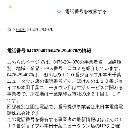
0476
0476294070
電話番号
0476294070/0476-29-4070
の情報
こちらのページでは、
0476-29-4070
の事業者名・回線種
別・地域・業界・FAX番号・口コミを紹介しています。
0476-29-4070
は、
ほけんの１１０番ジョイフル本田千葉
ニュータウン店
の電話番号です。
ほけんの１１０番ジョ
イフル本田千葉ニュータウン店は
生活サービス
に関わる
事業者
で、所在地は千葉県印西市牧の原２丁目１−１Ｆ
です。
回線種別は
固定電話
で、番号提供事業者は
東日本電信電
話株式会社
です。
この電話番号を保有する事業者の最新情報は
ほけんの１
１０番ジョイフル本田千葉ニュータウン店
のHP
をご確