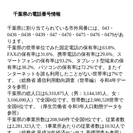
千葉県の電話番号情報
千葉県に割り当てられている市外局番には、043・
0436・0438・0439・047・0470・0475・0476・0479があ
ります。
千葉県の世帯単位でみた固定電話の保有率は63.8%、
FAXの保有率は31.6%、携帯電話の保有率は29.6%、ス
マートフォンの保有率は93.2%、タブレット型端末の保
有率は38.2%、パソコンの保有率は72.2%です。またイ
ンターネットを誰も利用したことがない世帯率は7%で
す。（総務省 通信利用動向調査（世帯編） 令和4年デー
タを参照）
千葉県の総人口は6,310,875人（男：3,144,185人、女：
3,166,690人）で全国6位です。世帯数は2,986,528世帯で
全国6位です。（厚生労働省 令和3年人口動態データを
参照）
千葉県の事業所数は208,949件で全国9位です。従業者数
は2,281,323人で、1事業所あたりの従業者数は10.92人で
す。（総務省 平成26年経済センサス‐基礎調査を参照）