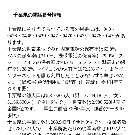
千葉県の電話番号情報
千葉県に割り当てられている市外局番には、043・
0436・0438・0439・047・0470・0475・0476・0479があ
ります。
千葉県の世帯単位でみた固定電話の保有率は63.8%、
FAXの保有率は31.6%、携帯電話の保有率は29.6%、ス
マートフォンの保有率は93.2%、タブレット型端末の保
有率は38.2%、パソコンの保有率は72.2%です。またイ
ンターネットを誰も利用したことがない世帯率は7%で
す。（総務省 通信利用動向調査（世帯編） 令和4年デー
タを参照）
千葉県の総人口は6,310,875人（男：3,144,185人、女：
3,166,690人）で全国6位です。世帯数は2,986,528世帯で
全国6位です。（厚生労働省 令和3年人口動態データを
参照）
千葉県の事業所数は208,949件で全国9位です。従業者数
は2,281,323人で、1事業所あたりの従業者数は10.92人で