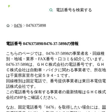
0476
0476375898
電話番号
0476375898/0476-37-5898
の情報
こちらのページでは、
0476-37-5898
の事業者名・回線種
別・地域・業界・FAX番号・口コミを紹介しています。
0476-37-5898
は、
ＧＨＣ株式会社
の電話番号です。
ＧＨ
Ｃ株式会社は
自動車・バイク
に関わる事業者
で、所在地
は千葉県富里市七栄５９４−１
です。
回線種別は
固定電話
で、番号提供事業者は
東日本電信電
話株式会社
です。
この電話番号を保有する事業者の最新情報は
ＧＨＣ株式
会社
のHP
をご確認ください。
なお、固定電話番号「
0476
」を取得したい場合には、
固