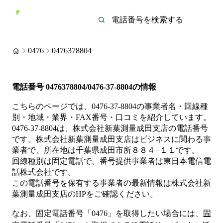
0476
0476378804
電話番号
0476378804/0476-37-8804
の情報
こちらのページでは、
0476-37-8804
の事業者名・回線種
別・地域・業界・FAX番号・口コミを紹介しています。
0476-37-8804
は、
株式会社新葉測量成田支店
の電話番号
です。
株式会社新葉測量成田支店は
ビジネス
に関わる事
業者
で、所在地は千葉県成田市所８８４−１１
です。
回線種別は
固定電話
で、番号提供事業者は
東日本電信電
話株式会社
です。
この電話番号を保有する事業者の最新情報は
株式会社新
葉測量成田支店
のHP
をご確認ください。
なお、固定電話番号「
0476
」を取得したい場合には、
固