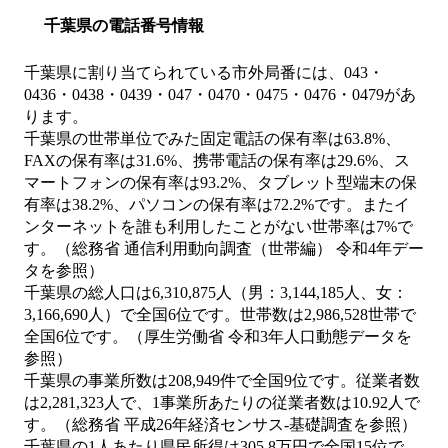
千葉県の電話番号情報
千葉県に割り当てられている市外局番には、043・
0436・0438・0439・047・0470・0475・0476・0479があ
ります。
千葉県の世帯単位でみた固定電話の保有率は63.8%、
FAXの保有率は31.6%、携帯電話の保有率は29.6%、ス
マートフォンの保有率は93.2%、タブレット型端末の保
有率は38.2%、パソコンの保有率は72.2%です。またイ
ンターネットを誰も利用したことがない世帯率は7%で
す。（総務省 通信利用動向調査（世帯編） 令和4年デー
タを参照）
千葉県の総人口は6,310,875人（男：3,144,185人、女：
3,166,690人）で全国6位です。世帯数は2,986,528世帯で
全国6位です。（厚生労働省 令和3年人口動態データを
参照）
千葉県の事業所数は208,949件で全国9位です。従業者数
は2,281,323人で、1事業所あたりの従業者数は10.92人で
す。（総務省 平成26年経済センサス‐基礎調査を参照）
千葉県の1人あたり県民所得は305.8万円で全国15位で