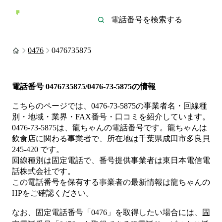
0476
0476735875
電話番号
0476735875/0476-73-5875
の情報
こちらのページでは、
0476-73-5875
の事業者名・回線種
別・地域・業界・FAX番号・口コミを紹介しています。
0476-73-5875
は、
龍ちゃん
の電話番号です。
龍ちゃんは
飲食店
に関わる事業者
で、所在地は千葉県成田市多良貝
245-420
です。
回線種別は
固定電話
で、番号提供事業者は
東日本電信電
話株式会社
です。
この電話番号を保有する事業者の最新情報は
龍ちゃん
の
HP
をご確認ください。
なお、固定電話番号「
0476
」を取得したい場合には、
固