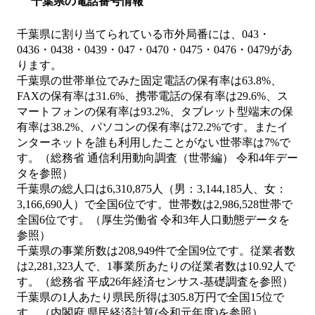
千葉県の電話番号情報
千葉県に割り当てられている市外局番には、043・
0436・0438・0439・047・0470・0475・0476・0479があ
ります。
千葉県の世帯単位でみた固定電話の保有率は63.8%、
FAXの保有率は31.6%、携帯電話の保有率は29.6%、ス
マートフォンの保有率は93.2%、タブレット型端末の保
有率は38.2%、パソコンの保有率は72.2%です。またイ
ンターネットを誰も利用したことがない世帯率は7%で
す。（総務省 通信利用動向調査（世帯編） 令和4年デー
タを参照）
千葉県の総人口は6,310,875人（男：3,144,185人、女：
3,166,690人）で全国6位です。世帯数は2,986,528世帯で
全国6位です。（厚生労働省 令和3年人口動態データを
参照）
千葉県の事業所数は208,949件で全国9位です。従業者数
は2,281,323人で、1事業所あたりの従業者数は10.92人で
す。（総務省 平成26年経済センサス‐基礎調査を参照）
千葉県の1人あたり県民所得は305.8万円で全国15位で
す。（内閣府 県民経済計算(令和元年度)を参照）