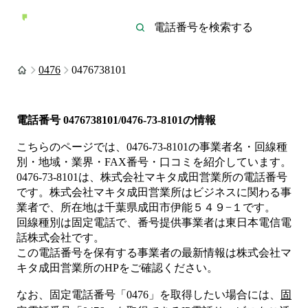
0476
0476738101
電話番号
0476738101/0476-73-8101
の情報
こちらのページでは、
0476-73-8101
の事業者名・回線種
別・地域・業界・FAX番号・口コミを紹介しています。
0476-73-8101
は、
株式会社マキタ成田営業所
の電話番号
です。
株式会社マキタ成田営業所は
ビジネス
に関わる事
業者
で、所在地は千葉県成田市伊能５４９−１
です。
回線種別は
固定電話
で、番号提供事業者は
東日本電信電
話株式会社
です。
この電話番号を保有する事業者の最新情報は
株式会社マ
キタ成田営業所
のHP
をご確認ください。
なお、固定電話番号「
0476
」を取得したい場合には、
固