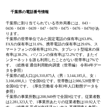
千葉県の電話番号情報
千葉県に割り当てられている市外局番には、043・
0436・0438・0439・047・0470・0475・0476・0479があ
ります。
千葉県の世帯単位でみた固定電話の保有率は63.8%、
FAXの保有率は31.6%、携帯電話の保有率は29.6%、ス
マートフォンの保有率は93.2%、タブレット型端末の保
有率は38.2%、パソコンの保有率は72.2%です。またイ
ンターネットを誰も利用したことがない世帯率は7%で
す。（総務省 通信利用動向調査（世帯編） 令和4年デー
タを参照）
千葉県の総人口は6,310,875人（男：3,144,185人、女：
3,166,690人）で全国6位です。世帯数は2,986,528世帯で
全国6位です。（厚生労働省 令和3年人口動態データを
参照）
千葉県の事業所数は208,949件で全国9位です。従業者数
は2,281,323人で、1事業所あたりの従業者数は10.92人で