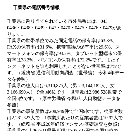
千葉県の電話番号情報
千葉県に割り当てられている市外局番には、043・
0436・0438・0439・047・0470・0475・0476・0479があ
ります。
千葉県の世帯単位でみた固定電話の保有率は63.8%、
FAXの保有率は31.6%、携帯電話の保有率は29.6%、ス
マートフォンの保有率は93.2%、タブレット型端末の保
有率は38.2%、パソコンの保有率は72.2%です。またイ
ンターネットを誰も利用したことがない世帯率は7%で
す。（総務省 通信利用動向調査（世帯編） 令和4年デー
タを参照）
千葉県の総人口は6,310,875人（男：3,144,185人、女：
3,166,690人）で全国6位です。世帯数は2,986,528世帯で
全国6位です。（厚生労働省 令和3年人口動態データを
参照）
千葉県の事業所数は208,949件で全国9位です。従業者数
は2,281,323人で、1事業所あたりの従業者数は10.92人で
す。（総務省 平成26年経済センサス‐基礎調査を参照）
千葉県の1人あたり県民所得は305.8万円で全国15位で