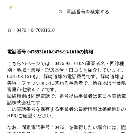
0476
0476931610
電話番号
0476931610/0476-93-1610
の情報
こちらのページでは、
0476-93-1610
の事業者名・回線種
別・地域・業界・FAX番号・口コミを紹介しています。
0476-93-1610
は、
篠崎道雄
の電話番号です。
篠崎道雄は
美容・ファッション
に関わる事業者
で、所在地は千葉県
富里市七栄４７７
です。
回線種別は
固定電話
で、番号提供事業者は
東日本電信電
話株式会社
です。
この電話番号を保有する事業者の最新情報は
篠崎道雄
の
HP
をご確認ください。
なお、固定電話番号「
0476
」を取得したい場合には、
固