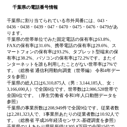
千葉県の電話番号情報
千葉県に割り当てられている市外局番には、043・
0436・0438・0439・047・0470・0475・0476・0479があ
ります。
千葉県の世帯単位でみた固定電話の保有率は63.8%、
FAXの保有率は31.6%、携帯電話の保有率は29.6%、ス
マートフォンの保有率は93.2%、タブレット型端末の保
有率は38.2%、パソコンの保有率は72.2%です。またイ
ンターネットを誰も利用したことがない世帯率は7%で
す。（総務省 通信利用動向調査（世帯編） 令和4年デー
タを参照）
千葉県の総人口は6,310,875人（男：3,144,185人、女：
3,166,690人）で全国6位です。世帯数は2,986,528世帯で
全国6位です。（厚生労働省 令和3年人口動態データを
参照）
千葉県の事業所数は208,949件で全国9位です。従業者数
は2,281,323人で、1事業所あたりの従業者数は10.92人で
す。（総務省 平成26年経済センサス‐基礎調査を参照）
千葉県の1人あたり県民所得は305.8万円で全国15位で