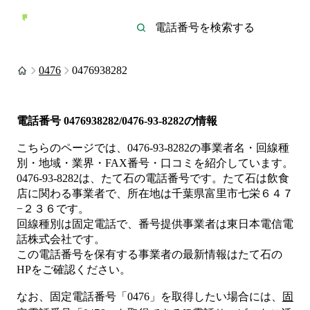
0476
0476938282
電話番号
0476938282/0476-93-8282
の情報
こちらのページでは、
0476-93-8282
の事業者名・回線種
別・地域・業界・FAX番号・口コミを紹介しています。
0476-93-8282
は、
たて石
の電話番号です。
たて石は
飲食
店
に関わる事業者
で、所在地は千葉県富里市七栄６４７
−２３６
です。
回線種別は
固定電話
で、番号提供事業者は
東日本電信電
話株式会社
です。
この電話番号を保有する事業者の最新情報は
たて石
の
HP
をご確認ください。
なお、固定電話番号「
0476
」を取得したい場合には、
固