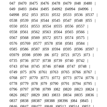
047
0470
0475
0476
0478
0479
048
0480
049
0493
0494
0495
04992
04994
04996
04998
052
053
0531
0532
0533
0536
0537
0538
0539
054
0544
0545
0547
0548
055
0550
0551
0553
0554
0555
0556
0557
0558
0561
0562
0563
0564
0565
0566
0567
0568
0569
0572
0573
0574
0575
0576
05769
0577
0578
058
0581
0584
0585
0586
0587
059
0594
0595
0596
0597
05979
0598
0599
06
072
0721
0725
073
0735
0736
0737
0738
0739
0740
0742
0743
0744
0745
0746
07468
0747
0748
0749
075
076
0761
0763
0765
0766
0767
0768
077
0770
0771
0772
0773
0774
0776
0778
0779
078
079
0790
0791
0794
0795
0796
0797
0798
0799
082
0820
0823
0824
0826
0827
0829
083
0833
0834
0835
0836
0837
0838
08387
08388
08396
084
0845
0846
0847
08477
0848
08512
08514
0852