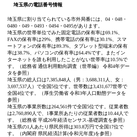
埼玉県の電話番号情報
埼玉県に割り当てられている市外局番には、04・048・
0480・049・0493・0494・0495があります。
埼玉県の世帯単位でみた固定電話の保有率は69.1%、
FAXの保有率は29%、携帯電話の保有率は30.1%、スマ
ートフォンの保有率は89.3%、タブレット型端末の保有
率は38.7%、パソコンの保有率は64.4%です。またイン
ターネットを誰も利用したことがない世帯率は10.5%で
す。（総務省 通信利用動向調査（世帯編） 令和4年デー
タを参照）
埼玉県の総人口は7,385,848人（男：3,688,311人、女：
3,697,537人）で全国5位です。世帯数は3,431,677世帯で
全国4位です。（厚生労働省 令和3年人口動態データを
参照）
埼玉県の事業所数は264,561件で全国5位です。従業者数
は2,760,890人で、1事業所あたりの従業者数は10.44人で
す。（総務省 平成26年経済センサス‐基礎調査を参照）
埼玉県の1人あたり県民所得は303.8万円で全国17位で
す。（内閣府 県民経済計算(令和元年度)を参照）