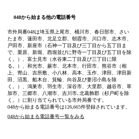
048から始まる他の電話番号
市外局番
048
は
埼玉県上尾市、桶川市、春日部市、さい
たま市、蓮田市、北足立郡、朝霞市、川口市、志木市、
戸田市、新座市（石神一丁目及び三丁目から五丁目ま
で、栗原、新堀、西堀並びに野寺一丁目及び五丁目を除
く。）、富士見市（水谷東二丁目及び三丁目に限
る。）、和光市、蕨市、北本市、行田市、熊谷市（相
上、冑山、吉所敷、小八林、高本、玉作、津田、津田新
田、沼黒、船木台、箕輪、向谷及び妻沼小島を除
く。）、鴻巣市、羽生市、深谷市、大里郡、越谷市、草
加市、三郷市、八潮市、吉川市､北葛飾郡（杉戸町を除
く。）
に割り当てられている市外局番です。
048から始まる電話番号は126,665件登録されています。
048から始まる電話番号一覧をみる