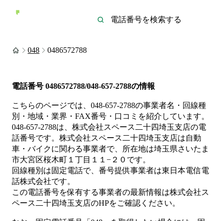
048
0486572788
電話番号
0486572788/048-657-2788
の情報
こちらのページでは、
048-657-2788
の事業者名・回線種
別・地域・業界・FAX番号・口コミを紹介しています。
048-657-2788
は、
株式会社スペース二十四埼玉支店
の電
話番号です。
株式会社スペース二十四埼玉支店は
自動
車・バイク
に関わる事業者
で、所在地は埼玉県さいたま
市大宮区桜木町１丁目１１−２０
です。
回線種別は
固定電話
で、番号提供事業者は
東日本電信電
話株式会社
です。
この電話番号を保有する事業者の最新情報は
株式会社ス
ペース二十四埼玉支店
のHP
をご確認ください。