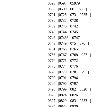
0596
0597
05979
0598
0599
06
072
0721
0725
073
0735
0736
0737
0738
0739
0740
0742
0743
0744
0745
0746
07468
0747
0748
0749
075
076
0761
0763
0765
0766
0767
0768
077
0770
0771
0772
0773
0774
0776
0778
0779
078
079
0790
0791
0794
0795
0796
0797
0798
0799
082
0820
0823
0824
0826
0827
0829
083
0833
0834
0835
0836