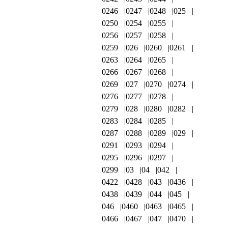
0246
0247
0248
025
0250
0254
0255
0256
0257
0258
0259
026
0260
0261
0263
0264
0265
0266
0267
0268
0269
027
0270
0274
0276
0277
0278
0279
028
0280
0282
0283
0284
0285
0287
0288
0289
029
0291
0293
0294
0295
0296
0297
0299
03
04
042
0422
0428
043
0436
0438
0439
044
045
046
0460
0463
0465
0466
0467
047
0470