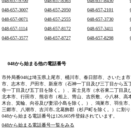
048-657-9700
048-657-8363
048-657-8450
048-657-3007
048-657-2050
048-657-2101
048-657-0071
048-657-2555
048-657-3730
048-657-1114
048-657-8172
048-657-3411
048-657-3577
048-657-8727
048-657-8298
048から始まる他の電話番号
市外局番
048
は
埼玉県上尾市、桶川市、春日部市、さいたま市
市、志木市、戸田市、新座市（石神一丁目及び三丁目から五
寺一丁目及び五丁目を除く。）、富士見市（水谷東二丁目及
北本市、行田市、熊谷市（相上、冑山、吉所敷、小八林、高
木台、箕輪、向谷及び妻沼小島を除く。）、鴻巣市、羽生市
三郷市、八潮市、吉川市､北葛飾郡（杉戸町を除く。）
に割り
048から始まる電話番号は126,665件登録されています。
048から始まる電話番号一覧をみる