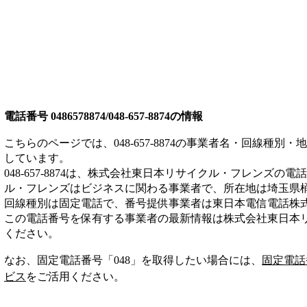
電話番号
0486578874/048-657-8874
の情報
こちらのページでは、
048-657-8874
の事業者名・回線種別・地
しています。
048-657-8874
は、
株式会社東日本リサイクル・フレンズ
の電話
ル・フレンズは
ビジネス
に関わる事業者
で、所在地は埼玉県
回線種別は
固定電話
で、番号提供事業者は
東日本電信電話株
この電話番号を保有する事業者の最新情報は
株式会社東日本
ください。
なお、固定電話番号「
048
」を取得したい場合には、
固定電話
ビス
をご活用ください。