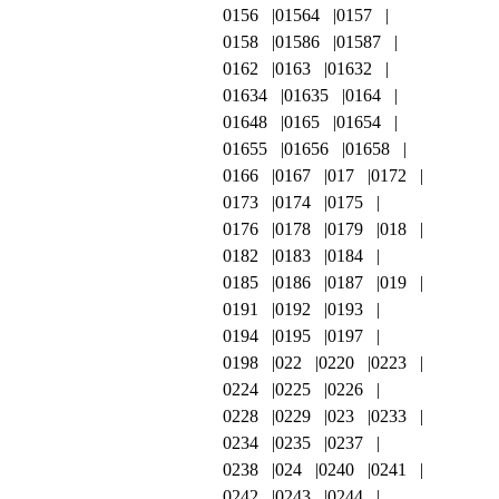
0156
01564
0157
0158
01586
01587
0162
0163
01632
01634
01635
0164
01648
0165
01654
01655
01656
01658
0166
0167
017
0172
0173
0174
0175
0176
0178
0179
018
0182
0183
0184
0185
0186
0187
019
0191
0192
0193
0194
0195
0197
0198
022
0220
0223
0224
0225
0226
0228
0229
023
0233
0234
0235
0237
0238
024
0240
0241
0242
0243
0244