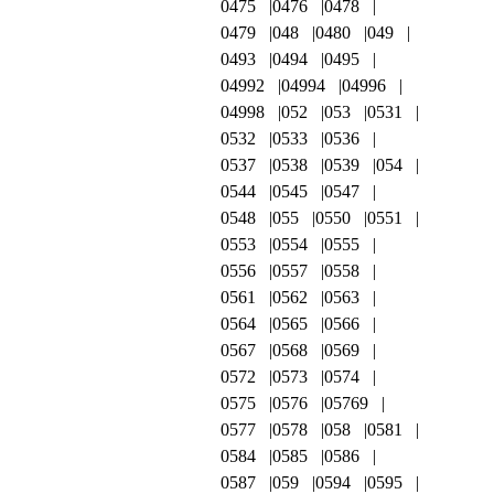
0475
0476
0478
0479
048
0480
049
0493
0494
0495
04992
04994
04996
04998
052
053
0531
0532
0533
0536
0537
0538
0539
054
0544
0545
0547
0548
055
0550
0551
0553
0554
0555
0556
0557
0558
0561
0562
0563
0564
0565
0566
0567
0568
0569
0572
0573
0574
0575
0576
05769
0577
0578
058
0581
0584
0585
0586
0587
059
0594
0595