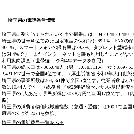
埼玉県の電話番号情報
埼玉県に割り当てられている市外局番には、04・048・0480・049
埼玉県の世帯単位でみた固定電話の保有率は69.1%、FAXの
30.1%、スマートフォンの保有率は89.3%、タブレット型端末
は64.4%です。またインターネットを誰も利用したことがない世
利用動向調査（世帯編） 令和4年データを参照）
埼玉県の総人口は7,385,848人（男：3,688,311人、女：3,6
3,431,677世帯で全国4位です。（厚生労働省 令和3年人口動
埼玉県の事業所数は264,561件で全国5位です。従業者数は2,7
数は10.44人です。（総務省 平成26年経済センサス‐基礎調査
埼玉県の1人あたり県民所得は303.8万円で全国17位です。（
照）
埼玉県の消費者物価地域差指数（交通・通信）は100.1で全国
府県のすがた2023を参照）
埼玉県の電話番号一覧をみる