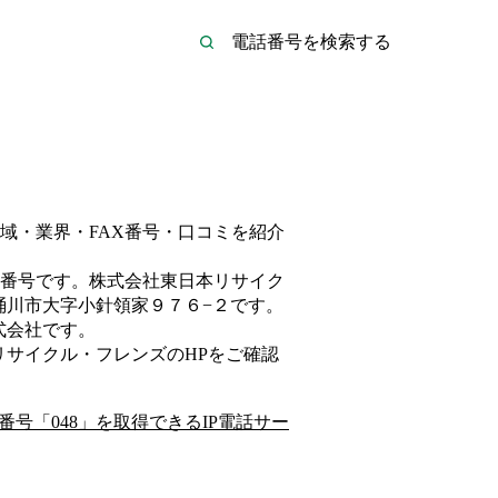
域・業界・FAX番号・口コミを紹介
番号です。
株式会社東日本リサイク
桶川市大字小針領家９７６−２
です。
式会社
です。
リサイクル・フレンズ
のHP
をご確認
番号「
048
」を取得できるIP電話サー