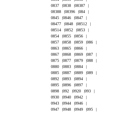
0837
0838
08387
08388
08396
084
0845
0846
0847
08477
0848
08512
08514
0852
0853
0854
0855
0856
0857
0858
0859
086
0863
0865
0866
0867
0868
0869
087
0875
0877
0879
088
0880
0883
0884
0885
0887
0889
089
0892
0893
0894
0895
0896
0897
0898
092
0920
093
0930
0940
0942
0943
0944
0946
0947
0948
0949
095