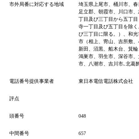
市外局番に対応する地域
埼玉県上尾市、桶川市、春
足立郡、朝霞市、川口市、
丁目及び三丁目から五丁目
寺一丁目及び五丁目を除く
び三丁目に限る。）、和光
市（相上、冑山、吉所敷、
新田、沼黒、船木台、箕輪
鴻巣市、羽生市、深谷市、
市、八潮市、吉川市､北葛
電話番号提供事業者
東日本電信電話株式会社
評点
頭番号
048
中間番号
657