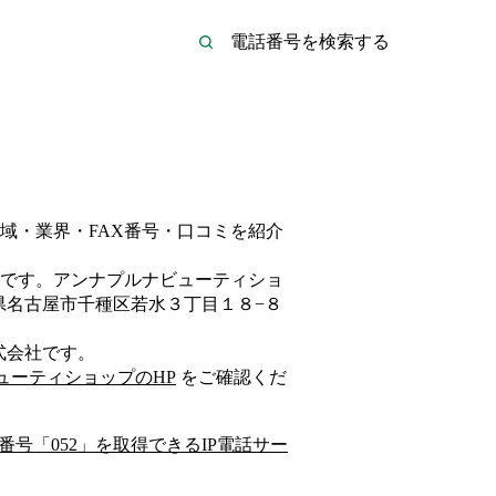
域・業界・FAX番号・口コミを紹介
です。
アンナプルナビューティショ
県名古屋市千種区若水３丁目１８−８
式会社
です。
ューティショップ
のHP
をご確認くだ
番号「
052
」を取得できるIP電話サー