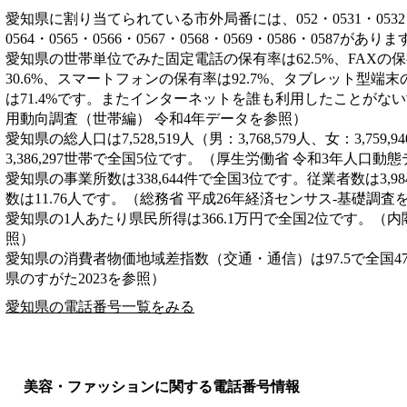
愛知県に割り当てられている市外局番には、052・0531・0532・053
0564・0565・0566・0567・0568・0569・0586・0587があり
愛知県の世帯単位でみた固定電話の保有率は62.5%、FAXの保
30.6%、スマートフォンの保有率は92.7%、タブレット型端末
は71.4%です。またインターネットを誰も利用したことがない
用動向調査（世帯編） 令和4年データを参照）
愛知県の総人口は7,528,519人（男：3,768,579人、女：3,7
3,386,297世帯で全国5位です。（厚生労働省 令和3年人口動
愛知県の事業所数は338,644件で全国3位です。従業者数は3,9
数は11.76人です。（総務省 平成26年経済センサス‐基礎調査
愛知県の1人あたり県民所得は366.1万円で全国2位です。（内
照）
愛知県の消費者物価地域差指数（交通・通信）は97.5で全国4
県のすがた2023を参照）
愛知県の電話番号一覧をみる
美容・ファッションに関する電話番号情報