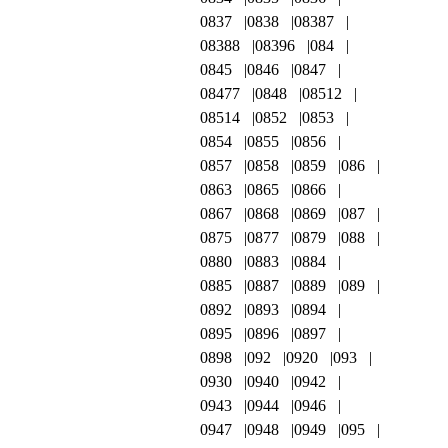
0837
0838
08387
08388
08396
084
0845
0846
0847
08477
0848
08512
08514
0852
0853
0854
0855
0856
0857
0858
0859
086
0863
0865
0866
0867
0868
0869
087
0875
0877
0879
088
0880
0883
0884
0885
0887
0889
089
0892
0893
0894
0895
0896
0897
0898
092
0920
093
0930
0940
0942
0943
0944
0946
0947
0948
0949
095