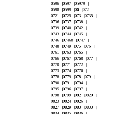
0596
0597
05979
0598
0599
06
072
0721
0725
073
0735
0736
0737
0738
0739
0740
0742
0743
0744
0745
0746
07468
0747
0748
0749
075
076
0761
0763
0765
0766
0767
0768
077
0770
0771
0772
0773
0774
0776
0778
0779
078
079
0790
0791
0794
0795
0796
0797
0798
0799
082
0820
0823
0824
0826
0827
0829
083
0833
0834
0835
0836