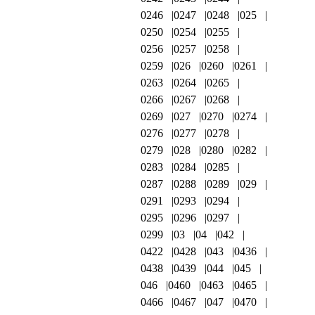
0246
0247
0248
025
0250
0254
0255
0256
0257
0258
0259
026
0260
0261
0263
0264
0265
0266
0267
0268
0269
027
0270
0274
0276
0277
0278
0279
028
0280
0282
0283
0284
0285
0287
0288
0289
029
0291
0293
0294
0295
0296
0297
0299
03
04
042
0422
0428
043
0436
0438
0439
044
045
046
0460
0463
0465
0466
0467
047
0470