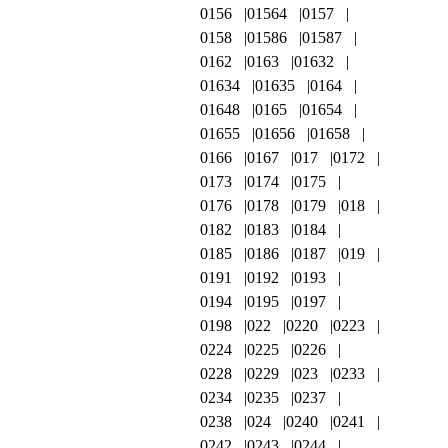
0156
01564
0157
0158
01586
01587
0162
0163
01632
01634
01635
0164
01648
0165
01654
01655
01656
01658
0166
0167
017
0172
0173
0174
0175
0176
0178
0179
018
0182
0183
0184
0185
0186
0187
019
0191
0192
0193
0194
0195
0197
0198
022
0220
0223
0224
0225
0226
0228
0229
023
0233
0234
0235
0237
0238
024
0240
0241
0242
0243
0244