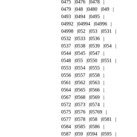
0475
0476
0478
0479
048
0480
049
0493
0494
0495
04992
04994
04996
04998
052
053
0531
0532
0533
0536
0537
0538
0539
054
0544
0545
0547
0548
055
0550
0551
0553
0554
0555
0556
0557
0558
0561
0562
0563
0564
0565
0566
0567
0568
0569
0572
0573
0574
0575
0576
05769
0577
0578
058
0581
0584
0585
0586
0587
059
0594
0595