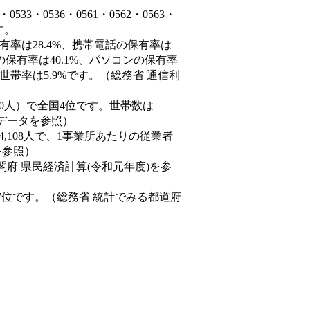
3・0536・0561・0562・0563・
ます。
有率は28.4%、携帯電話の保有率は
の保有率は40.1%、パソコンの保有率
世帯率は5.9%です。（総務省 通信利
59,940人）で全国4位です。世帯数は
態データを参照）
84,108人で、1事業所あたりの従業者
を参照）
閣府 県民経済計算(令和元年度)を参
7位です。（総務省 統計でみる都道府