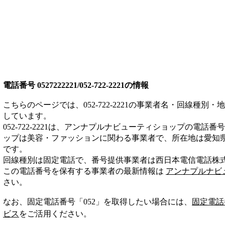
電話番号
0527222221/052-722-2221
の情報
こちらのページでは、
052-722-2221
の事業者名・回線種別・地
しています。
052-722-2221
は、
アンナプルナビューティショップ
の電話番号
ップは
美容・ファッション
に関わる事業者
で、所在地は愛知
です。
回線種別は
固定電話
で、番号提供事業者は
西日本電信電話株
この電話番号を保有する事業者の最新情報は
アンナプルナビ
さい。
なお、固定電話番号「
052
」を取得したい場合には、
固定電話
ビス
をご活用ください。