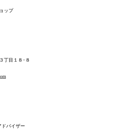
ョップ
３丁目１８−８
com
アドバイザー