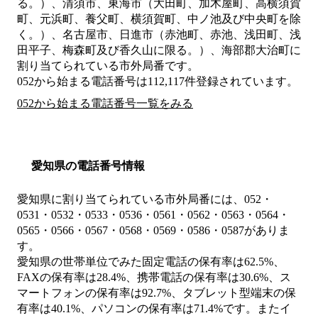
る。）、清須市、東海市（大田町、加木屋町、高横須賀
町、元浜町、養父町、横須賀町、中ノ池及び中央町を除
く。）、名古屋市、日進市（赤池町、赤池、浅田町、浅
田平子、梅森町及び香久山に限る。）、海部郡大治町
に
割り当てられている市外局番です。
052から始まる電話番号は112,117件登録されています。
052から始まる電話番号一覧をみる
愛知県の電話番号情報
愛知県に割り当てられている市外局番には、052・
0531・0532・0533・0536・0561・0562・0563・0564・
0565・0566・0567・0568・0569・0586・0587がありま
す。
愛知県の世帯単位でみた固定電話の保有率は62.5%、
FAXの保有率は28.4%、携帯電話の保有率は30.6%、ス
マートフォンの保有率は92.7%、タブレット型端末の保
有率は40.1%、パソコンの保有率は71.4%です。またイ