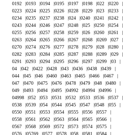
0192
0193
0194
0195
0197
0198
022
0220
0223
0224
0225
0226
0228
0229
023
0233
0234
0235
0237
0238
024
0240
0241
0242
0243
0244
0246
0247
0248
025
0250
0254
0255
0256
0257
0258
0259
026
0260
0261
0263
0264
0265
0266
0267
0268
0269
027
0270
0274
0276
0277
0278
0279
028
0280
0282
0283
0284
0285
0287
0288
0289
029
0291
0293
0294
0295
0296
0297
0299
03
04
042
0422
0428
043
0436
0438
0439
044
045
046
0460
0463
0465
0466
0467
047
0470
0475
0476
0478
0479
048
0480
049
0493
0494
0495
04992
04994
04996
04998
052
053
0531
0532
0533
0536
0537
0538
0539
054
0544
0545
0547
0548
055
0550
0551
0553
0554
0555
0556
0557
0558
0561
0562
0563
0564
0565
0566
0567
0568
0569
0572
0573
0574
0575
0576
05769
0577
0578
058
0581
0584