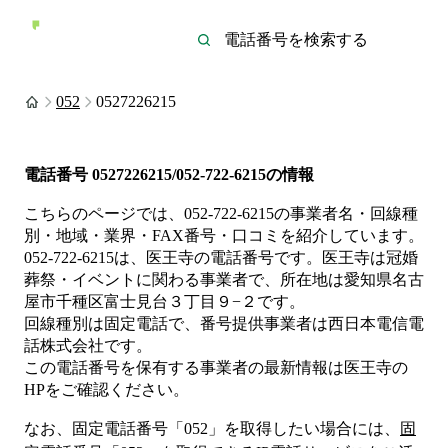
052
0527226215
電話番号
0527226215/052-722-6215
の情報
こちらのページでは、
052-722-6215
の事業者名・回線種
別・地域・業界・FAX番号・口コミを紹介しています。
052-722-6215
は、
医王寺
の電話番号です。
医王寺は
冠婚
葬祭・イベント
に関わる事業者
で、所在地は愛知県名古
屋市千種区富士見台３丁目９−２
です。
回線種別は
固定電話
で、番号提供事業者は
西日本電信電
話株式会社
です。
この電話番号を保有する事業者の最新情報は
医王寺
の
HP
をご確認ください。
なお、固定電話番号「
052
」を取得したい場合には、
固