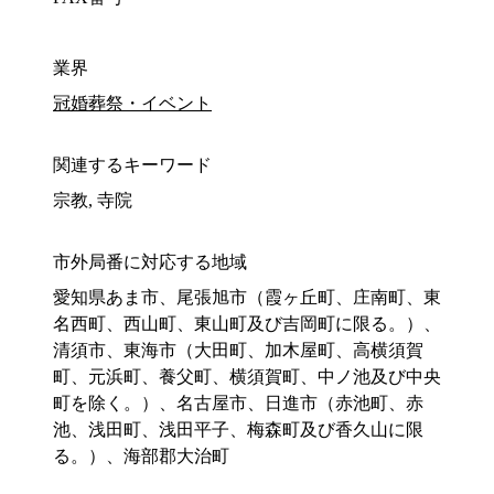
業界
冠婚葬祭・イベント
関連するキーワード
宗教, 寺院
市外局番に対応する地域
愛知県あま市、尾張旭市（霞ヶ丘町、庄南町、東
名西町、西山町、東山町及び吉岡町に限る。）、
清須市、東海市（大田町、加木屋町、高横須賀
町、元浜町、養父町、横須賀町、中ノ池及び中央
町を除く。）、名古屋市、日進市（赤池町、赤
池、浅田町、浅田平子、梅森町及び香久山に限
る。）、海部郡大治町