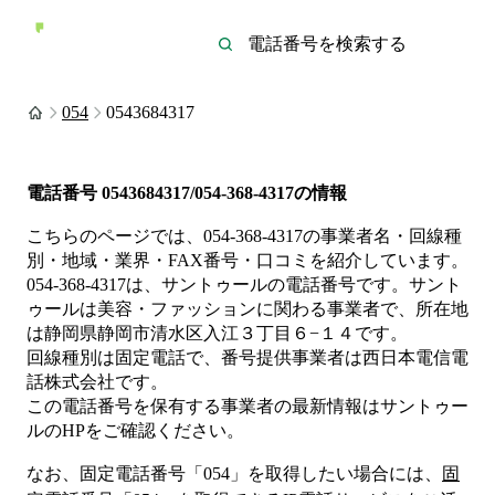
054
0543684317
電話番号
0543684317/054-368-4317
の情報
こちらのページでは、
054-368-4317
の事業者名・回線種
別・地域・業界・FAX番号・口コミを紹介しています。
054-368-4317
は、
サントゥール
の電話番号です。
サント
ゥールは
美容・ファッション
に関わる事業者
で、所在地
は静岡県静岡市清水区入江３丁目６−１４
です。
回線種別は
固定電話
で、番号提供事業者は
西日本電信電
話株式会社
です。
この電話番号を保有する事業者の最新情報は
サントゥー
ル
のHP
をご確認ください。
なお、固定電話番号「
054
」を取得したい場合には、
固