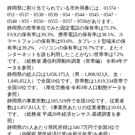
静岡県に割り当てられている市外局番には、01374・
053・0537・0538・0539・054・0544・0545・0547・
0548・055・0550・0555・0557・0558があります。
静岡県の世帯単位でみた固定電話の保有率は75.3%、
FAXの保有率は39.3%、携帯電話の保有率は38.1%、ス
マートフォンの保有率は93.6%、タブレット型端末の保
有率は39.2%、パソコンの保有率は70.7%です。またイ
ンターネットを誰も利用したことがない世帯率は7.2%
です。（総務省 通信利用動向調査（世帯編） 令和4年デ
ータを参照）
静岡県の総人口は3,658,375人（男：1,808,923人、女：
1,849,452人）で全国10位です。世帯数は1,619,334世帯で
全国10位です。（厚生労働省 令和3年人口動態データを
参照）
静岡県の事業所数は185,519件で全国10位です。従業者
数は1,857,811人で、1事業所あたりの従業者数は10.01人
です。（総務省 平成26年経済センサス‐基礎調査を参
照）
静岡県の1人あたり県民所得は340.7万円で全国3位で
す。（内閣府 県民経済計算(令和元年度)を参照）