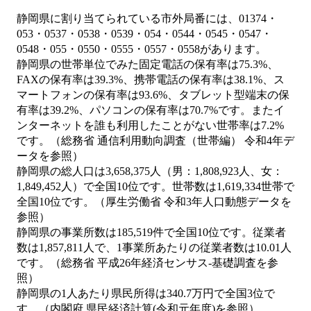
静岡県に割り当てられている市外局番には、01374・
053・0537・0538・0539・054・0544・0545・0547・
0548・055・0550・0555・0557・0558があります。
静岡県の世帯単位でみた固定電話の保有率は75.3%、
FAXの保有率は39.3%、携帯電話の保有率は38.1%、ス
マートフォンの保有率は93.6%、タブレット型端末の保
有率は39.2%、パソコンの保有率は70.7%です。またイ
ンターネットを誰も利用したことがない世帯率は7.2%
です。（総務省 通信利用動向調査（世帯編） 令和4年デ
ータを参照）
静岡県の総人口は3,658,375人（男：1,808,923人、女：
1,849,452人）で全国10位です。世帯数は1,619,334世帯で
全国10位です。（厚生労働省 令和3年人口動態データを
参照）
静岡県の事業所数は185,519件で全国10位です。従業者
数は1,857,811人で、1事業所あたりの従業者数は10.01人
です。（総務省 平成26年経済センサス‐基礎調査を参
照）
静岡県の1人あたり県民所得は340.7万円で全国3位で
す。（内閣府 県民経済計算(令和元年度)を参照）