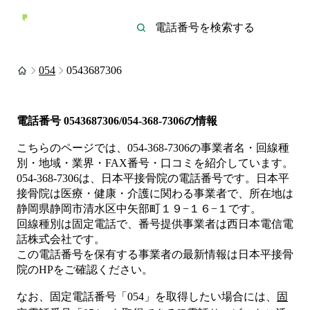
054
0543687306
電話番号
0543687306/054-368-7306
の情報
こちらのページでは、
054-368-7306
の事業者名・回線種
別・地域・業界・FAX番号・口コミを紹介しています。
054-368-7306
は、
日本平接骨院
の電話番号です。
日本平
接骨院は
医療・健康・介護
に関わる事業者
で、所在地は
静岡県静岡市清水区中矢部町１９−１６−１
です。
回線種別は
固定電話
で、番号提供事業者は
西日本電信電
話株式会社
です。
この電話番号を保有する事業者の最新情報は
日本平接骨
院
のHP
をご確認ください。
なお、固定電話番号「
054
」を取得したい場合には、
固