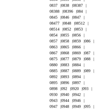
0837
0838
08387
08388
08396
084
0845
0846
0847
08477
0848
08512
08514
0852
0853
0854
0855
0856
0857
0858
0859
086
0863
0865
0866
0867
0868
0869
087
0875
0877
0879
088
0880
0883
0884
0885
0887
0889
089
0892
0893
0894
0895
0896
0897
0898
092
0920
093
0930
0940
0942
0943
0944
0946
0947
0948
0949
095