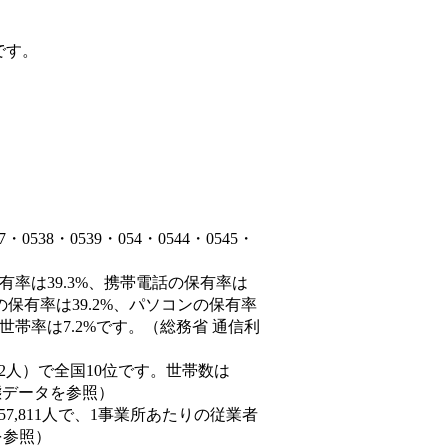
です。
38・0539・054・0544・0545・
有率は39.3%、携帯電話の保有率は
の保有率は39.2%、パソコンの保有率
世帯率は7.2%です。（総務省 通信利
9,452人）で全国10位です。世帯数は
動態データを参照）
57,811人で、1事業所あたりの従業者
を参照）