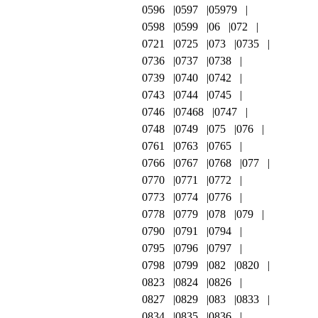
0596
0597
05979
0598
0599
06
072
0721
0725
073
0735
0736
0737
0738
0739
0740
0742
0743
0744
0745
0746
07468
0747
0748
0749
075
076
0761
0763
0765
0766
0767
0768
077
0770
0771
0772
0773
0774
0776
0778
0779
078
079
0790
0791
0794
0795
0796
0797
0798
0799
082
0820
0823
0824
0826
0827
0829
083
0833
0834
0835
0836