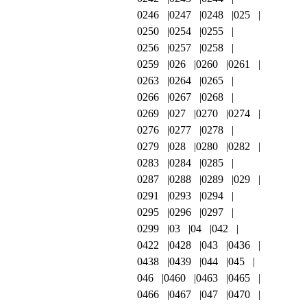
0246
0247
0248
025
0250
0254
0255
0256
0257
0258
0259
026
0260
0261
0263
0264
0265
0266
0267
0268
0269
027
0270
0274
0276
0277
0278
0279
028
0280
0282
0283
0284
0285
0287
0288
0289
029
0291
0293
0294
0295
0296
0297
0299
03
04
042
0422
0428
043
0436
0438
0439
044
045
046
0460
0463
0465
0466
0467
047
0470