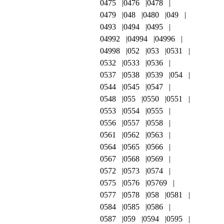
0475
0476
0478
0479
048
0480
049
0493
0494
0495
04992
04994
04996
04998
052
053
0531
0532
0533
0536
0537
0538
0539
054
0544
0545
0547
0548
055
0550
0551
0553
0554
0555
0556
0557
0558
0561
0562
0563
0564
0565
0566
0567
0568
0569
0572
0573
0574
0575
0576
05769
0577
0578
058
0581
0584
0585
0586
0587
059
0594
0595