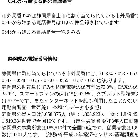
0545から始まる他の電話番号
市外局番
0545
は
静岡県富士市
に割り当てられている市外局番
0545から始まる電話番号は11,073件登録されています。
0545から始まる電話番号一覧をみる
静岡県の電話番号情報
静岡県に割り当てられている市外局番には、01374・053・0537・05
0547・0548・055・0550・0555・0557・0558があります。
静岡県の世帯単位でみた固定電話の保有率は75.3%、FAXの保
38.1%、スマートフォンの保有率は93.6%、タブレット型端末
は70.7%です。またインターネットを誰も利用したことがない
用動向調査（世帯編） 令和4年データを参照）
静岡県の総人口は3,658,375人（男：1,808,923人、女：1,84
1,619,334世帯で全国10位です。（厚生労働省 令和3年人口
静岡県の事業所数は185,519件で全国10位です。従業者数は1,8
数は10.01人です。（総務省 平成26年経済センサス‐基礎調査