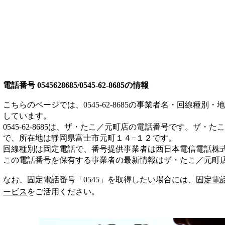
電話番号
0545628685/0545-62-8685
の情報
こちらのページでは、
0545-62-8685
の事業者名・回線種別・地
しています。
0545-62-8685
は、
ザ・たこ／元町店
の電話番号です。
ザ・たこ
で、所在地は静岡県富士市元町１４−１２
です。
回線種別は
固定電話
で、番号提供事業者は
西日本電信電話株
この電話番号を保有する事業者の最新情報は
ザ・たこ／元町
なお、固定電話番号「
0545
」を取得したい場合には、
固定電
ービス
をご活用ください。