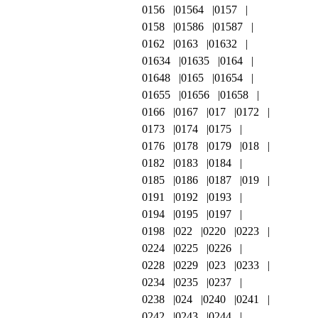
0156
01564
0157
0158
01586
01587
0162
0163
01632
01634
01635
0164
01648
0165
01654
01655
01656
01658
0166
0167
017
0172
0173
0174
0175
0176
0178
0179
018
0182
0183
0184
0185
0186
0187
019
0191
0192
0193
0194
0195
0197
0198
022
0220
0223
0224
0225
0226
0228
0229
023
0233
0234
0235
0237
0238
024
0240
0241
0242
0243
0244