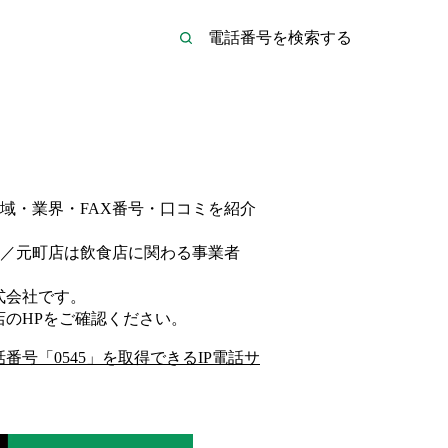
域・業界・FAX番号・口コミを紹介
／元町店は
飲食店
に関わる事業者
式会社
です。
店
のHP
をご確認ください。
話番号「
0545
」を取得できるIP電話サ