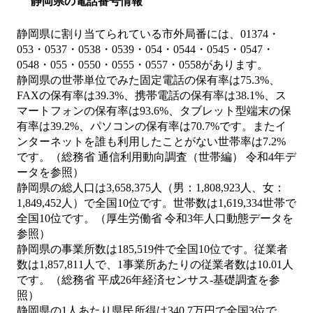
静岡県の電話番号情報
静岡県に割り当てられている市外局番には、01374・
053・0537・0538・0539・054・0544・0545・0547・
0548・055・0550・0555・0557・0558があります。
静岡県の世帯単位でみた固定電話の保有率は75.3%、
FAXの保有率は39.3%、携帯電話の保有率は38.1%、ス
マートフォンの保有率は93.6%、タブレット型端末の保
有率は39.2%、パソコンの保有率は70.7%です。またイ
ンターネットを誰も利用したことがない世帯率は7.2%
です。（総務省 通信利用動向調査（世帯編） 令和4年デ
ータを参照）
静岡県の総人口は3,658,375人（男：1,808,923人、女：
1,849,452人）で全国10位です。世帯数は1,619,334世帯で
全国10位です。（厚生労働省 令和3年人口動態データを
参照）
静岡県の事業所数は185,519件で全国10位です。従業者
数は1,857,811人で、1事業所あたりの従業者数は10.01人
です。（総務省 平成26年経済センサス‐基礎調査を参
照）
静岡県の1人あたり県民所得は340.7万円で全国3位で