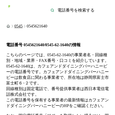
0545
0545621640
電話番号
0545621640/0545-62-1640
の情報
こちらのページでは、
0545-62-1640
の事業者名・回線種
別・地域・業界・FAX番号・口コミを紹介しています。
0545-62-1640
は、
カフェアンドダイニングバーハニービ
ー
の電話番号です。
カフェアンドダイニングバーハニー
ビーは
飲食店
に関わる事業者
で、所在地は静岡県富士市
富士町６−２
です。
回線種別は
固定電話
で、番号提供事業者は
西日本電信電
話株式会社
です。
この電話番号を保有する事業者の最新情報は
カフェアン
ドダイニングバーハニービー
のHP
をご確認ください。