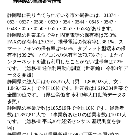
静岡県の電話番号情報
静岡県に割り当てられている市外局番には、01374・
053・0537・0538・0539・054・0544・0545・0547・
0548・055・0550・0555・0557・0558があります。
静岡県の世帯単位でみた固定電話の保有率は75.3%、
FAXの保有率は39.3%、携帯電話の保有率は38.1%、ス
マートフォンの保有率は93.6%、タブレット型端末の保
有率は39.2%、パソコンの保有率は70.7%です。またイ
ンターネットを誰も利用したことがない世帯率は7.2%
です。（総務省 通信利用動向調査（世帯編） 令和4年デ
ータを参照）
静岡県の総人口は3,658,375人（男：1,808,923人、女：
1,849,452人）で全国10位です。世帯数は1,619,334世帯で
全国10位です。（厚生労働省 令和3年人口動態データを
参照）
静岡県の事業所数は185,519件で全国10位です。従業者
数は1,857,811人で、1事業所あたりの従業者数は10.01人
です。（総務省 平成26年経済センサス‐基礎調査を参
照）
静岡県の1人あたり県民所得は340.7万円で全国3位で