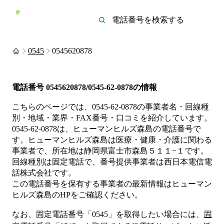
0545
0545620878
電話番号
0545620878/0545-62-0878
の情報
こちらのページでは、
0545-62-0878
の事業者名・回線種
別・地域・業界・FAX番号・口コミを紹介しています。
0545-62-0878
は、
ヒューマンヒルズ森島
の電話番号で
す。
ヒューマンヒルズ森島は
医療・健康・介護
に関わる
事業者
で、所在地は静岡県富士市森島５１１−１
です。
回線種別は
固定電話
で、番号提供事業者は
西日本電信電
話株式会社
です。
この電話番号を保有する事業者の最新情報は
ヒューマン
ヒルズ森島
のHP
をご確認ください。
なお、固定電話番号「
0545
」を取得したい場合には、
固