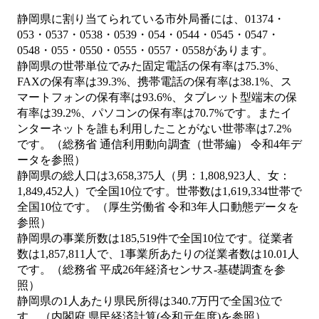
静岡県に割り当てられている市外局番には、01374・
053・0537・0538・0539・054・0544・0545・0547・
0548・055・0550・0555・0557・0558があります。
静岡県の世帯単位でみた固定電話の保有率は75.3%、
FAXの保有率は39.3%、携帯電話の保有率は38.1%、ス
マートフォンの保有率は93.6%、タブレット型端末の保
有率は39.2%、パソコンの保有率は70.7%です。またイ
ンターネットを誰も利用したことがない世帯率は7.2%
です。（総務省 通信利用動向調査（世帯編） 令和4年デ
ータを参照）
静岡県の総人口は3,658,375人（男：1,808,923人、女：
1,849,452人）で全国10位です。世帯数は1,619,334世帯で
全国10位です。（厚生労働省 令和3年人口動態データを
参照）
静岡県の事業所数は185,519件で全国10位です。従業者
数は1,857,811人で、1事業所あたりの従業者数は10.01人
です。（総務省 平成26年経済センサス‐基礎調査を参
照）
静岡県の1人あたり県民所得は340.7万円で全国3位で
す。（内閣府 県民経済計算(令和元年度)を参照）