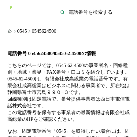
0545
0545624500
電話番号
0545624500/0545-62-4500
の情報
こちらのページでは、
0545-62-4500
の事業者名・回線種
別・地域・業界・FAX番号・口コミを紹介しています。
0545-62-4500
は、
有限会社成高総業
の電話番号です。
有
限会社成高総業は
ビジネス
に関わる事業者
で、所在地は
静岡県富士市宮島９９０−３
です。
回線種別は
固定電話
で、番号提供事業者は
西日本電信電
話株式会社
です。
この電話番号を保有する事業者の最新情報は
有限会社成
高総業
のHP
をご確認ください。
なお、固定電話番号「
0545
」を取得したい場合には、
固