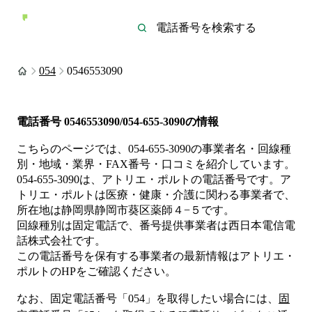
054
0546553090
電話番号
0546553090/054-655-3090
の情報
こちらのページでは、
054-655-3090
の事業者名・回線種
別・地域・業界・FAX番号・口コミを紹介しています。
054-655-3090
は、
アトリエ・ポルト
の電話番号です。
ア
トリエ・ポルトは
医療・健康・介護
に関わる事業者
で、
所在地は静岡県静岡市葵区薬師４−５
です。
回線種別は
固定電話
で、番号提供事業者は
西日本電信電
話株式会社
です。
この電話番号を保有する事業者の最新情報は
アトリエ・
ポルト
のHP
をご確認ください。
なお、固定電話番号「
054
」を取得したい場合には、
固