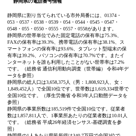
静岡県の電話番号情報
静岡県に割り当てられている市外局番には、01374・
053・0537・0538・0539・054・0544・0545・0547・
0548・055・0550・0555・0557・0558があります。
静岡県の世帯単位でみた固定電話の保有率は75.3%、
FAXの保有率は39.3%、携帯電話の保有率は38.1%、ス
マートフォンの保有率は93.6%、タブレット型端末の保
有率は39.2%、パソコンの保有率は70.7%です。またイ
ンターネットを誰も利用したことがない世帯率は7.2%
です。（総務省 通信利用動向調査（世帯編） 令和4年デ
ータを参照）
静岡県の総人口は3,658,375人（男：1,808,923人、女：
1,849,452人）で全国10位です。世帯数は1,619,334世帯で
全国10位です。（厚生労働省 令和3年人口動態データを
参照）
静岡県の事業所数は185,519件で全国10位です。従業者
数は1,857,811人で、1事業所あたりの従業者数は10.01人
です。（総務省 平成26年経済センサス‐基礎調査を参
照）
静岡県の1人あたり県民所得は340.7万円で全国3位で