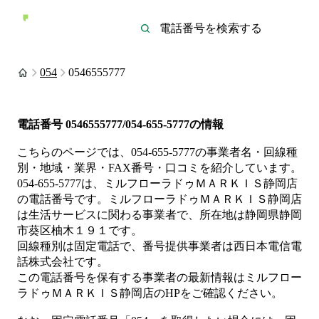
054
0546555777
電話番号
0546555777/054-655-5777
の情報
こちらのページでは、
054-655-5777
の事業者名・回線種
別・地域・業界・FAX番号・口コミを紹介しています。
054-655-5777
は、
ミルフローラドゥＭＡＲＫＩＳ静岡店
の電話番号です。
ミルフローラドゥＭＡＲＫＩＳ静岡店
は
生活サービス
に関わる事業者
で、所在地は静岡県静岡
市葵区柚木１９１
です。
回線種別は
固定電話
で、番号提供事業者は
西日本電信電
話株式会社
です。
この電話番号を保有する事業者の最新情報は
ミルフロー
ラドゥＭＡＲＫＩＳ静岡店
のHP
をご確認ください。