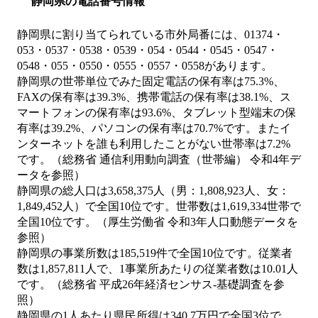
静岡県の電話番号情報
静岡県に割り当てられている市外局番には、01374・
053・0537・0538・0539・054・0544・0545・0547・
0548・055・0550・0555・0557・0558があります。
静岡県の世帯単位でみた固定電話の保有率は75.3%、
FAXの保有率は39.3%、携帯電話の保有率は38.1%、ス
マートフォンの保有率は93.6%、タブレット型端末の保
有率は39.2%、パソコンの保有率は70.7%です。またイ
ンターネットを誰も利用したことがない世帯率は7.2%
です。（総務省 通信利用動向調査（世帯編） 令和4年デ
ータを参照）
静岡県の総人口は3,658,375人（男：1,808,923人、女：
1,849,452人）で全国10位です。世帯数は1,619,334世帯で
全国10位です。（厚生労働省 令和3年人口動態データを
参照）
静岡県の事業所数は185,519件で全国10位です。従業者
数は1,857,811人で、1事業所あたりの従業者数は10.01人
です。（総務省 平成26年経済センサス‐基礎調査を参
照）
静岡県の1人あたり県民所得は340.7万円で全国3位で