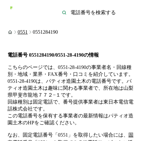
0551
0551284190
電話番号
0551284190/0551-28-4190
の情報
こちらのページでは、
0551-28-4190
の事業者名・回線種
別・地域・業界・FAX番号・口コミを紹介しています。
0551-28-4190
は、
パティオ造園土木
の電話番号です。
パ
ティオ造園土木は
趣味
に関わる事業者
で、所在地は山梨
県甲斐市龍地７７２−１
です。
回線種別は
固定電話
で、番号提供事業者は
東日本電信電
話株式会社
です。
この電話番号を保有する事業者の最新情報は
パティオ造
園土木
のHP
をご確認ください。
なお、固定電話番号「
0551
」を取得したい場合には、
固