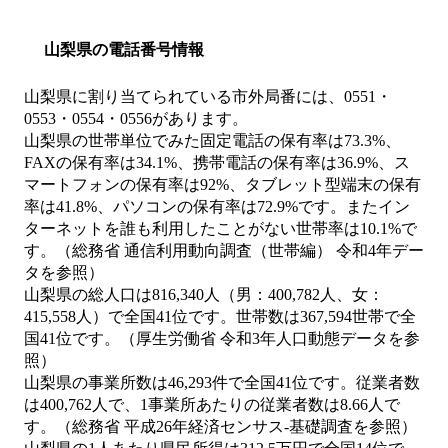
山梨県の電話番号情報
山梨県に割り当てられている市外局番には、0551・
0553・0554・0556があります。
山梨県の世帯単位でみた固定電話の保有率は73.3%、
FAXの保有率は34.1%、携帯電話の保有率は36.9%、ス
マートフォンの保有率は92%、タブレット型端末の保有
率は41.8%、パソコンの保有率は72.9%です。またイン
ターネットを誰も利用したことがない世帯率は10.1%で
す。（総務省 通信利用動向調査（世帯編） 令和4年デー
タを参照）
山梨県の総人口は816,340人（男：400,782人、女：
415,558人）で全国41位です。世帯数は367,594世帯で全
国41位です。（厚生労働省 令和3年人口動態データを参
照）
山梨県の事業所数は46,293件で全国41位です。従業者数
は400,762人で、1事業所あたりの従業者数は8.66人で
す。（総務省 平成26年経済センサス‐基礎調査を参照）