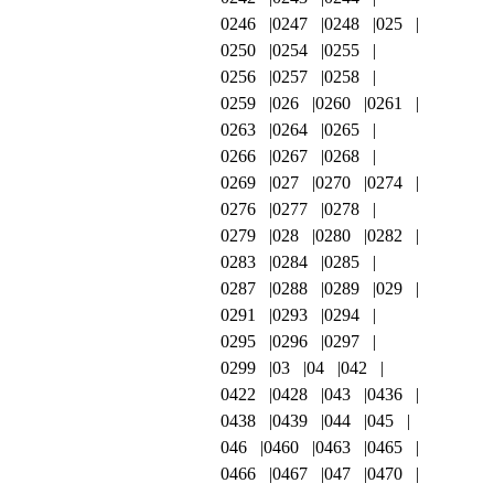
0246
0247
0248
025
0250
0254
0255
0256
0257
0258
0259
026
0260
0261
0263
0264
0265
0266
0267
0268
0269
027
0270
0274
0276
0277
0278
0279
028
0280
0282
0283
0284
0285
0287
0288
0289
029
0291
0293
0294
0295
0296
0297
0299
03
04
042
0422
0428
043
0436
0438
0439
044
045
046
0460
0463
0465
0466
0467
047
0470