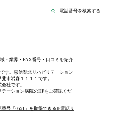
域・業界・FAX番号・口コミを紹介
です。
恵信梨北リハビリテーション
甲斐市岩森１１１１
です。
式会社
です。
リテーション病院
のHP
をご確認くだ
話番号「
0551
」を取得できるIP電話サ