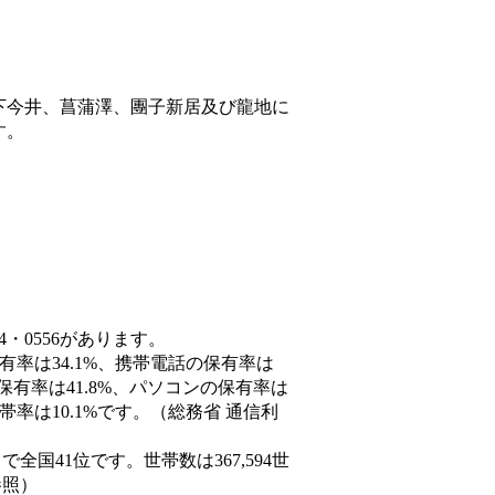
下今井、菖蒲澤、團子新居及び龍地に
す。
4・0556があります。
有率は34.1%、携帯電話の保有率は
保有率は41.8%、パソコンの保有率は
率は10.1%です。（総務省 通信利
人）で全国41位です。世帯数は367,594世
参照）