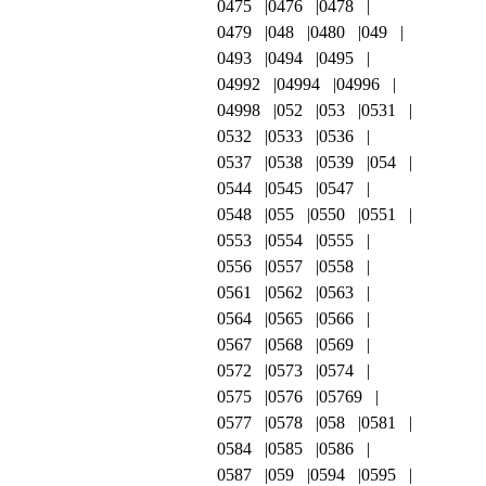
0475
0476
0478
0479
048
0480
049
0493
0494
0495
04992
04994
04996
04998
052
053
0531
0532
0533
0536
0537
0538
0539
054
0544
0545
0547
0548
055
0550
0551
0553
0554
0555
0556
0557
0558
0561
0562
0563
0564
0565
0566
0567
0568
0569
0572
0573
0574
0575
0576
05769
0577
0578
058
0581
0584
0585
0586
0587
059
0594
0595