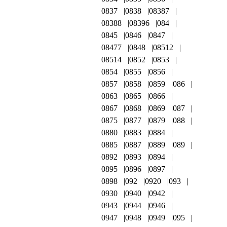
0837
0838
08387
08388
08396
084
0845
0846
0847
08477
0848
08512
08514
0852
0853
0854
0855
0856
0857
0858
0859
086
0863
0865
0866
0867
0868
0869
087
0875
0877
0879
088
0880
0883
0884
0885
0887
0889
089
0892
0893
0894
0895
0896
0897
0898
092
0920
093
0930
0940
0942
0943
0944
0946
0947
0948
0949
095