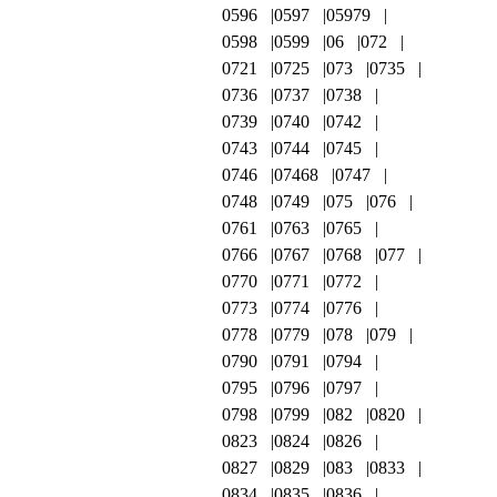
0596
0597
05979
0598
0599
06
072
0721
0725
073
0735
0736
0737
0738
0739
0740
0742
0743
0744
0745
0746
07468
0747
0748
0749
075
076
0761
0763
0765
0766
0767
0768
077
0770
0771
0772
0773
0774
0776
0778
0779
078
079
0790
0791
0794
0795
0796
0797
0798
0799
082
0820
0823
0824
0826
0827
0829
083
0833
0834
0835
0836