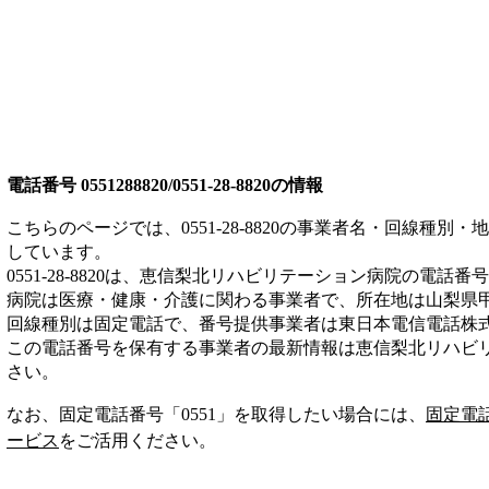
電話番号
0551288820/0551-28-8820
の情報
こちらのページでは、
0551-28-8820
の事業者名・回線種別・地
しています。
0551-28-8820
は、
恵信梨北リハビリテーション病院
の電話番号
病院は
医療・健康・介護
に関わる事業者
で、所在地は山梨県
回線種別は
固定電話
で、番号提供事業者は
東日本電信電話株
この電話番号を保有する事業者の最新情報は
恵信梨北リハビ
さい。
なお、固定電話番号「
0551
」を取得したい場合には、
固定電
ービス
をご活用ください。