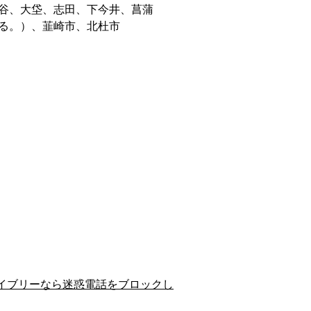
谷、大垈、志田、下今井、菖蒲
る。）、韮崎市、北杜市
イブリーなら迷惑電話をブロックし