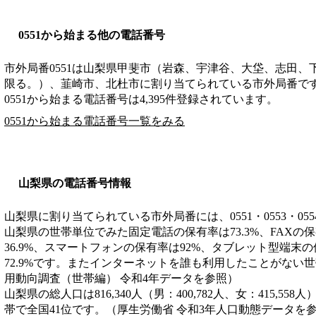
0551から始まる他の電話番号
市外局番
0551
は
山梨県甲斐市（岩森、宇津谷、大垈、志田、
限る。）、韮崎市、北杜市
に割り当てられている市外局番で
0551から始まる電話番号は4,395件登録されています。
0551から始まる電話番号一覧をみる
山梨県の電話番号情報
山梨県に割り当てられている市外局番には、0551・0553・055
山梨県の世帯単位でみた固定電話の保有率は73.3%、FAXの保
36.9%、スマートフォンの保有率は92%、タブレット型端末の
72.9%です。またインターネットを誰も利用したことがない世帯
用動向調査（世帯編） 令和4年データを参照）
山梨県の総人口は816,340人（男：400,782人、女：415,558
帯で全国41位です。（厚生労働省 令和3年人口動態データを