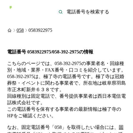
058
0583922975
電話番号
0583922975/058-392-2975
の情報
こちらのページでは、
058-392-2975
の事業者名・回線種
別・地域・業界・FAX番号・口コミを紹介しています。
058-392-2975
は、
極了寺
の電話番号です。
極了寺は
冠婚
葬祭・イベント
に関わる事業者
で、所在地は岐阜県羽島
市正木町新井６３８
です。
回線種別は
固定電話
で、番号提供事業者は
西日本電信電
話株式会社
です。
この電話番号を保有する事業者の最新情報は
極了寺
の
HP
をご確認ください。
なお、固定電話番号「
058
」を取得したい場合には、
固