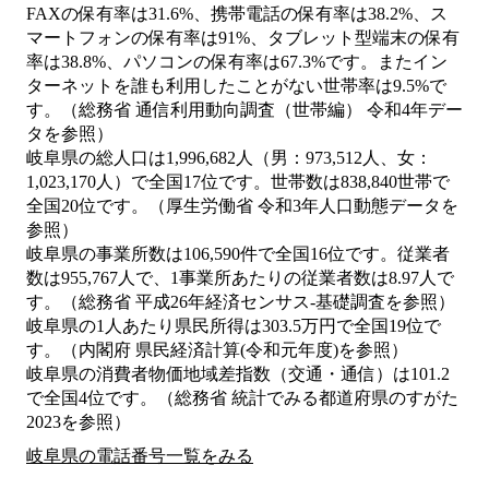
FAXの保有率は31.6%、携帯電話の保有率は38.2%、ス
マートフォンの保有率は91%、タブレット型端末の保有
率は38.8%、パソコンの保有率は67.3%です。またイン
ターネットを誰も利用したことがない世帯率は9.5%で
す。（総務省 通信利用動向調査（世帯編） 令和4年デー
タを参照）
岐阜県の総人口は1,996,682人（男：973,512人、女：
1,023,170人）で全国17位です。世帯数は838,840世帯で
全国20位です。（厚生労働省 令和3年人口動態データを
参照）
岐阜県の事業所数は106,590件で全国16位です。従業者
数は955,767人で、1事業所あたりの従業者数は8.97人で
す。（総務省 平成26年経済センサス‐基礎調査を参照）
岐阜県の1人あたり県民所得は303.5万円で全国19位で
す。（内閣府 県民経済計算(令和元年度)を参照）
岐阜県の消費者物価地域差指数（交通・通信）は101.2
で全国4位です。（総務省 統計でみる都道府県のすがた
2023を参照）
岐阜県の電話番号一覧をみる