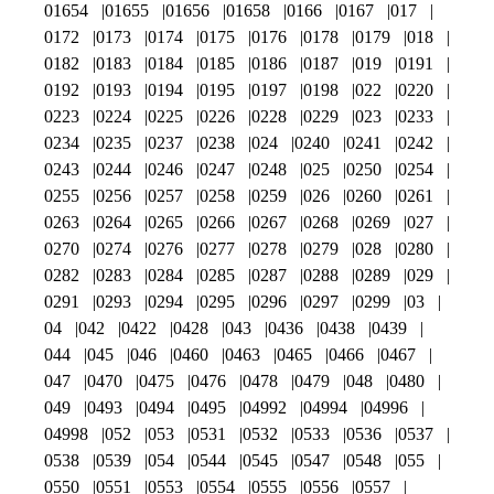
01654
01655
01656
01658
0166
0167
017
0172
0173
0174
0175
0176
0178
0179
018
0182
0183
0184
0185
0186
0187
019
0191
0192
0193
0194
0195
0197
0198
022
0220
0223
0224
0225
0226
0228
0229
023
0233
0234
0235
0237
0238
024
0240
0241
0242
0243
0244
0246
0247
0248
025
0250
0254
0255
0256
0257
0258
0259
026
0260
0261
0263
0264
0265
0266
0267
0268
0269
027
0270
0274
0276
0277
0278
0279
028
0280
0282
0283
0284
0285
0287
0288
0289
029
0291
0293
0294
0295
0296
0297
0299
03
04
042
0422
0428
043
0436
0438
0439
044
045
046
0460
0463
0465
0466
0467
047
0470
0475
0476
0478
0479
048
0480
049
0493
0494
0495
04992
04994
04996
04998
052
053
0531
0532
0533
0536
0537
0538
0539
054
0544
0545
0547
0548
055
0550
0551
0553
0554
0555
0556
0557