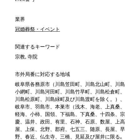
業界
冠婚葬祭・イベント
関連するキーワード
宗教, 寺院
市外局番に対応する地域
岐阜県各務原市（川島笠田町、川島北山町、川島
小網町、川島河田町、川島竹早町、川島松倉町、
川島松原町、川島緑町及び川島渡町を除く。）、
岐阜市、羽島市、本巣市（浅木、海老、上真桑、
軽海、小柿、国領、下福島、下真桑、十四条、宗
慶、温井、政田、有里、石神、石原、数屋、上高
屋、上保、北野、郡府、七五三、随原、長屋、早
野、春近、仏生寺、三橋、見延及び屋井に限る｡