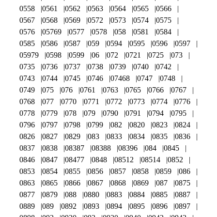
0558
0561
0562
0563
0564
0565
0566
0567
0568
0569
0572
0573
0574
0575
0576
05769
0577
0578
058
0581
0584
0585
0586
0587
059
0594
0595
0596
0597
05979
0598
0599
06
072
0721
0725
073
0735
0736
0737
0738
0739
0740
0742
0743
0744
0745
0746
07468
0747
0748
0749
075
076
0761
0763
0765
0766
0767
0768
077
0770
0771
0772
0773
0774
0776
0778
0779
078
079
0790
0791
0794
0795
0796
0797
0798
0799
082
0820
0823
0824
0826
0827
0829
083
0833
0834
0835
0836
0837
0838
08387
08388
08396
084
0845
0846
0847
08477
0848
08512
08514
0852
0853
0854
0855
0856
0857
0858
0859
086
0863
0865
0866
0867
0868
0869
087
0875
0877
0879
088
0880
0883
0884
0885
0887
0889
089
0892
0893
0894
0895
0896
0897