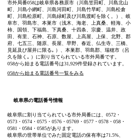
市外局番
058
は
岐阜県各務原市（川島笠田町、川島北山
町、川島小網町、川島河田町、川島竹早町、川島松倉
町、川島松原町、川島緑町及び川島渡町を除く。）、岐
阜市、羽島市、本巣市（浅木、海老、上真桑、軽海、小
柿、国領、下福島、下真桑、十四条、宗慶、温井、政
田、有里、石神、石原、数屋、上高屋、上保、北野、郡
府、七五三、随原、長屋、早野、春近、仏生寺、三橋、
見延及び屋井に限る｡ ）、本巣郡、羽島郡、瑞穂市（呂
久を除く｡ ）
に割り当てられている市外局番です。
058から始まる電話番号は31,929件登録されています。
058から始まる電話番号一覧をみる
岐阜県の電話番号情報
岐阜県に割り当てられている市外局番には、0572・
0573・0574・0575・0576・05769・0577・0578・058・
0581・0584・0585があります。
岐阜県の世帯単位でみた固定電話の保有率は71.5%、