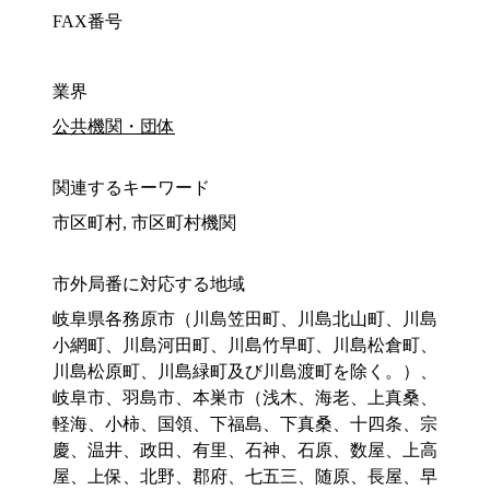
FAX番号
業界
公共機関・団体
関連するキーワード
市区町村, 市区町村機関
市外局番に対応する地域
岐阜県各務原市（川島笠田町、川島北山町、川島
小網町、川島河田町、川島竹早町、川島松倉町、
川島松原町、川島緑町及び川島渡町を除く。）、
岐阜市、羽島市、本巣市（浅木、海老、上真桑、
軽海、小柿、国領、下福島、下真桑、十四条、宗
慶、温井、政田、有里、石神、石原、数屋、上高
屋、上保、北野、郡府、七五三、随原、長屋、早