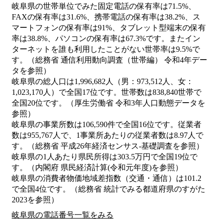
岐阜県の世帯単位でみた固定電話の保有率は71.5%、
FAXの保有率は31.6%、携帯電話の保有率は38.2%、ス
マートフォンの保有率は91%、タブレット型端末の保有
率は38.8%、パソコンの保有率は67.3%です。またイン
ターネットを誰も利用したことがない世帯率は9.5%で
す。（総務省 通信利用動向調査（世帯編） 令和4年デー
タを参照）
岐阜県の総人口は1,996,682人（男：973,512人、女：
1,023,170人）で全国17位です。世帯数は838,840世帯で
全国20位です。（厚生労働省 令和3年人口動態データを
参照）
岐阜県の事業所数は106,590件で全国16位です。従業者
数は955,767人で、1事業所あたりの従業者数は8.97人で
す。（総務省 平成26年経済センサス‐基礎調査を参照）
岐阜県の1人あたり県民所得は303.5万円で全国19位で
す。（内閣府 県民経済計算(令和元年度)を参照）
岐阜県の消費者物価地域差指数（交通・通信）は101.2
で全国4位です。（総務省 統計でみる都道府県のすがた
2023を参照）
岐阜県の電話番号一覧をみる