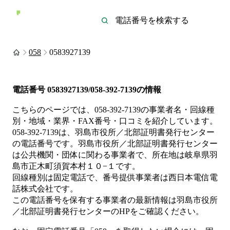
058
0583927139
電話番号
0583927139/058-392-7139
の情報
こちらのページでは、
058-392-7139
の事業者名・回線種
別・地域・業界・FAX番号・口コミを紹介しています。
058-392-7139
は、
羽島市役所／北部証明書発行センター
の電話番号です。
羽島市役所／北部証明書発行センター
は
公共機関・団体
に関わる事業者
で、所在地は岐阜県羽
島市正木町須賀本村１０−１
です。
回線種別は
固定電話
で、番号提供事業者は
西日本電信電
話株式会社
です。
この電話番号を保有する事業者の最新情報は
羽島市役所
／北部証明書発行センター
のHP
をご確認ください。