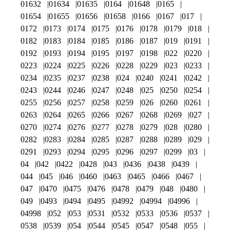
01632
01634
01635
0164
01648
0165
01654
01655
01656
01658
0166
0167
017
0172
0173
0174
0175
0176
0178
0179
018
0182
0183
0184
0185
0186
0187
019
0191
0192
0193
0194
0195
0197
0198
022
0220
0223
0224
0225
0226
0228
0229
023
0233
0234
0235
0237
0238
024
0240
0241
0242
0243
0244
0246
0247
0248
025
0250
0254
0255
0256
0257
0258
0259
026
0260
0261
0263
0264
0265
0266
0267
0268
0269
027
0270
0274
0276
0277
0278
0279
028
0280
0282
0283
0284
0285
0287
0288
0289
029
0291
0293
0294
0295
0296
0297
0299
03
04
042
0422
0428
043
0436
0438
0439
044
045
046
0460
0463
0465
0466
0467
047
0470
0475
0476
0478
0479
048
0480
049
0493
0494
0495
04992
04994
04996
04998
052
053
0531
0532
0533
0536
0537
0538
0539
054
0544
0545
0547
0548
055