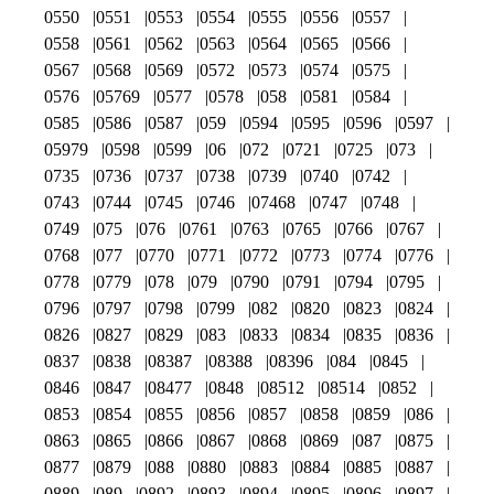
0550
0551
0553
0554
0555
0556
0557
0558
0561
0562
0563
0564
0565
0566
0567
0568
0569
0572
0573
0574
0575
0576
05769
0577
0578
058
0581
0584
0585
0586
0587
059
0594
0595
0596
0597
05979
0598
0599
06
072
0721
0725
073
0735
0736
0737
0738
0739
0740
0742
0743
0744
0745
0746
07468
0747
0748
0749
075
076
0761
0763
0765
0766
0767
0768
077
0770
0771
0772
0773
0774
0776
0778
0779
078
079
0790
0791
0794
0795
0796
0797
0798
0799
082
0820
0823
0824
0826
0827
0829
083
0833
0834
0835
0836
0837
0838
08387
08388
08396
084
0845
0846
0847
08477
0848
08512
08514
0852
0853
0854
0855
0856
0857
0858
0859
086
0863
0865
0866
0867
0868
0869
087
0875
0877
0879
088
0880
0883
0884
0885
0887
0889
089
0892
0893
0894
0895
0896
0897