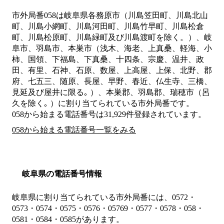
市外局番
058
は
岐阜県各務原市（川島笠田町、川島北山
町、川島小網町、川島河田町、川島竹早町、川島松倉
町、川島松原町、川島緑町及び川島渡町を除く。）、岐
阜市、羽島市、本巣市（浅木、海老、上真桑、軽海、小
柿、国領、下福島、下真桑、十四条、宗慶、温井、政
田、有里、石神、石原、数屋、上高屋、上保、北野、郡
府、七五三、随原、長屋、早野、春近、仏生寺、三橋、
見延及び屋井に限る｡ ）、本巣郡、羽島郡、瑞穂市（呂
久を除く｡ ）
に割り当てられている市外局番です。
058から始まる電話番号は31,929件登録されています。
058から始まる電話番号一覧をみる
岐阜県の電話番号情報
岐阜県に割り当てられている市外局番には、0572・
0573・0574・0575・0576・05769・0577・0578・058・
0581・0584・0585があります。