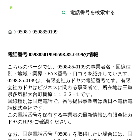
0598
0598850199
電話番号
0598850199/0598-85-0199
の情報
こちらのページでは、
0598-85-0199
の事業者名・回線種
別・地域・業界・FAX番号・口コミを紹介しています。
0598-85-0199
は、
有限会社カドヤ
の電話番号です。
有限
会社カドヤは
ビジネス
に関わる事業者
で、所在地は三重
県多気郡大台町栃原１１３２−１
です。
回線種別は
固定電話
で、番号提供事業者は
西日本電信電
話株式会社
です。
この電話番号を保有する事業者の最新情報は
有限会社カ
ドヤ
のHP
をご確認ください。
なお、固定電話番号「
0598
」を取得したい場合には、
固