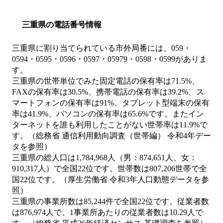
三重県の電話番号情報
三重県に割り当てられている市外局番には、059・
0594・0595・0596・0597・05979・0598・0599がありま
す。
三重県の世帯単位でみた固定電話の保有率は71.5%、
FAXの保有率は30.5%、携帯電話の保有率は39.2%、ス
マートフォンの保有率は91%、タブレット型端末の保有
率は41.9%、パソコンの保有率は65.6%です。またイン
ターネットを誰も利用したことがない世帯率は11.9%で
す。（総務省 通信利用動向調査（世帯編） 令和4年デー
タを参照）
三重県の総人口は1,784,968人（男：874,651人、女：
910,317人）で全国22位です。世帯数は807,206世帯で全
国22位です。（厚生労働省 令和3年人口動態データを参
照）
三重県の事業所数は85,244件で全国22位です。従業者数
は876,974人で、1事業所あたりの従業者数は10.29人で