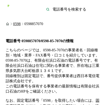
0598
0598857070
電話番号
0598857070/0598-85-7070
の情報
こちらのページでは、
0598-85-7070
の事業者名・回線種
別・地域・業界・FAX番号・口コミを紹介しています。
0598-85-7070
は、
有限会社浜口石油
の電話番号です。
有
限会社浜口石油は
住宅
に関わる事業者
で、所在地は三重
県多気郡大台町栃原１３４１
です。
回線種別は
固定電話
で、番号提供事業者は
西日本電信電
話株式会社
です。
この電話番号を保有する事業者の最新情報は
有限会社浜
口石油
のHP
をご確認ください。
なお、固定電話番号「
0598
」を取得したい場合には、
固