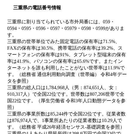
三重県の電話番号情報
三重県に割り当てられている市外局番には、059・
0594・0595・0596・0597・05979・0598・0599がありま
す。
三重県の世帯単位でみた固定電話の保有率は71.5%、
FAXの保有率は30.5%、携帯電話の保有率は39.2%、ス
マートフォンの保有率は91%、タブレット型端末の保有
率は41.9%、パソコンの保有率は65.6%です。またイン
ターネットを誰も利用したことがない世帯率は11.9%で
す。（総務省 通信利用動向調査（世帯編） 令和4年デー
タを参照）
三重県の総人口は1,784,968人（男：874,651人、女：
910,317人）で全国22位です。世帯数は807,206世帯で全
国22位です。（厚生労働省 令和3年人口動態データを参
照）
三重県の事業所数は85,244件で全国22位です。従業者数
は876,974人で、1事業所あたりの従業者数は10.29人で
す。（総務省 平成26年経済センサス‐基礎調査を参照）
三重県の1人あたり県民所得は298.9万円で全国22位で