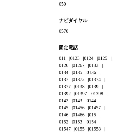
050
ナビダイヤル
0570
固定電話
011
0123
0124
0125
0126
01267
0133
0134
0135
0136
0137
01372
01374
01377
0138
0139
01392
01397
01398
0142
0143
0144
0145
01456
01457
0146
01466
015
0152
0153
0154
01547
0155
01558