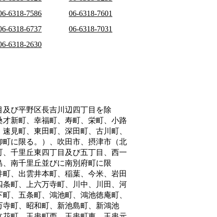
06-6318-7586
06-6318-7601
06-6318-6737
06-6318-7031
06-6318-2630
目及び平野区長吉川辺四丁目を除
桑才新町、幸福町、寿町、栄町、小路
、速見町、東田町、深田町、古川町、
柳町に限る。）、吹田市、摂津市（北
町、千里丘東四丁目及び五丁目、西一
島、南千里丘並びに南別府町に限
井町、出雲井本町、稲葉、今米、岩田
四条町、上六万寺町、川中、川田、河
下町、五条町、鴻池町、鴻池徳庵町、
万寺町、昭和町、新池島町、新鴻池
立花町、玉串町西、玉串町東、玉串元