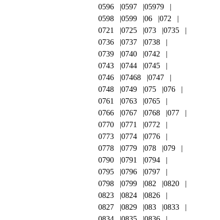
0596
0597
05979
0598
0599
06
072
0721
0725
073
0735
0736
0737
0738
0739
0740
0742
0743
0744
0745
0746
07468
0747
0748
0749
075
076
0761
0763
0765
0766
0767
0768
077
0770
0771
0772
0773
0774
0776
0778
0779
078
079
0790
0791
0794
0795
0796
0797
0798
0799
082
0820
0823
0824
0826
0827
0829
083
0833
0834
0835
0836