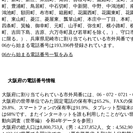
町、豊浦町、鳥居町、中石切町、中新開、中野、中鴻池町、
鴻池町、額田町、布市町、箱殿町、花園西町、花園東町、花
町、東山町、菱江、菱屋東、瓢箪山町、本庄中一丁目、本町
四条町、箕輪、御幸町、元町、山手町、弥生町、横小路町、
町、吉田下島、吉原、六万寺町及び若草町を除く。）、守口
に限る。）、兵庫県尼崎市
に割り当てられている市外局番で
06から始まる電話番号は193,396件登録されています。
06から始まる電話番号一覧をみる
大阪府の電話番号情報
大阪府に割り当てられている市外局番には、06・072・0721・
大阪府の世帯単位でみた固定電話の保有率は65.2%、FAXの保
29.8%、スマートフォンの保有率は91.9%、タブレット型端末
は68%です。またインターネットを誰も利用したことがない世帯
動向調査（世帯編） 令和4年データを参照）
大阪府の総人口は8,800,753人（男：4,237,852人、女：4,5