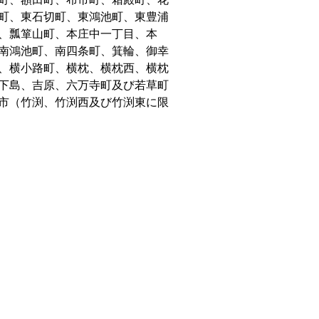
町、東石切町、東鴻池町、東豊浦
、瓢箪山町、本庄中一丁目、本
南鴻池町、南四条町、箕輪、御幸
、横小路町、横枕、横枕西、横枕
下島、吉原、六万寺町及び若草町
市（竹渕、竹渕西及び竹渕東に限