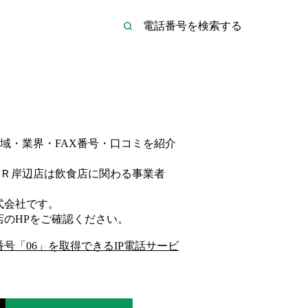
域・業界・FAX番号・口コミを紹介
Ｒ岸辺店は
飲食店
に関わる事業者
式会社
です。
店
のHP
をご確認ください。
番号「
06
」を取得できるIP電話サービ