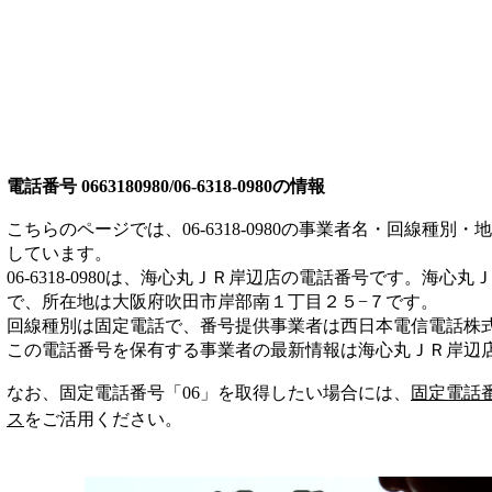
電話番号
0663180980/06-6318-0980
の情報
こちらのページでは、
06-6318-0980
の事業者名・回線種別・地
しています。
06-6318-0980
は、
海心丸ＪＲ岸辺店
の電話番号です。
海心丸Ｊ
で、所在地は大阪府吹田市岸部南１丁目２５−７
です。
回線種別は
固定電話
で、番号提供事業者は
西日本電信電話株
この電話番号を保有する事業者の最新情報は
海心丸ＪＲ岸辺
なお、固定電話番号「
06
」を取得したい場合には、
固定電話
ス
をご活用ください。