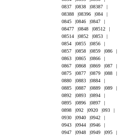
0837
0838
08387
08388
08396
084
0845
0846
0847
08477
0848
08512
08514
0852
0853
0854
0855
0856
0857
0858
0859
086
0863
0865
0866
0867
0868
0869
087
0875
0877
0879
088
0880
0883
0884
0885
0887
0889
089
0892
0893
0894
0895
0896
0897
0898
092
0920
093
0930
0940
0942
0943
0944
0946
0947
0948
0949
095