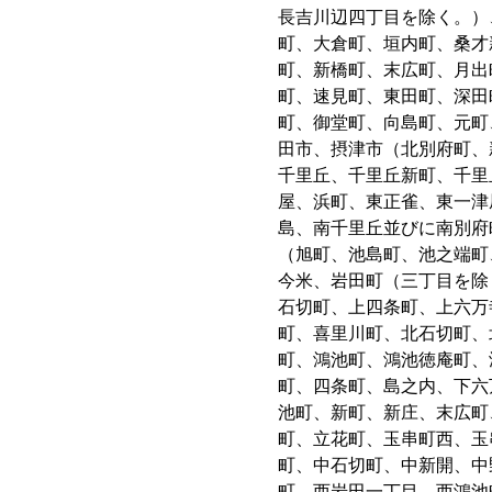
長吉川辺四丁目を除く。）
町、大倉町、垣内町、桑才
町、新橋町、末広町、月出
町、速見町、東田町、深田
町、御堂町、向島町、元町
田市、摂津市（北別府町、
千里丘、千里丘新町、千里
屋、浜町、東正雀、東一津
島、南千里丘並びに南別府
（旭町、池島町、池之端町
今米、岩田町（三丁目を除
石切町、上四条町、上六万
町、喜里川町、北石切町、
町、鴻池町、鴻池徳庵町、
町、四条町、島之内、下六
池町、新町、新庄、末広町
町、立花町、玉串町西、玉
町、中石切町、中新開、中
町、西岩田一丁目、西鴻池