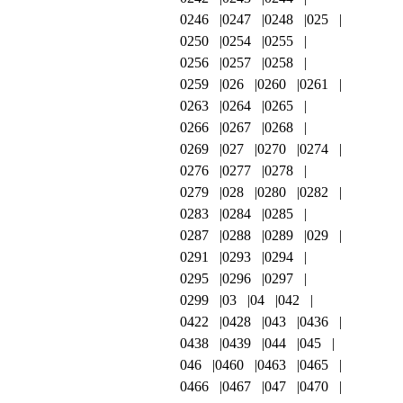
0246
0247
0248
025
0250
0254
0255
0256
0257
0258
0259
026
0260
0261
0263
0264
0265
0266
0267
0268
0269
027
0270
0274
0276
0277
0278
0279
028
0280
0282
0283
0284
0285
0287
0288
0289
029
0291
0293
0294
0295
0296
0297
0299
03
04
042
0422
0428
043
0436
0438
0439
044
045
046
0460
0463
0465
0466
0467
047
0470