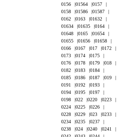
0156
01564
0157
0158
01586
01587
0162
0163
01632
01634
01635
0164
01648
0165
01654
01655
01656
01658
0166
0167
017
0172
0173
0174
0175
0176
0178
0179
018
0182
0183
0184
0185
0186
0187
019
0191
0192
0193
0194
0195
0197
0198
022
0220
0223
0224
0225
0226
0228
0229
023
0233
0234
0235
0237
0238
024
0240
0241
0242
0243
0244