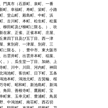
、門真市（石原町、泉町、一番
新町、幸福町、寿町、栄町、小路
町、堂山町、殿島町、中町、浜
町、古川町、本町、松生町、松葉
、柳田町及び柳町に限る。）、吹
新在家、正雀、正雀本町、庄屋、
丘東四丁目及び五丁目、西一津
屋、東別府、一津屋、別府、三
町に限る。）、豊中市、東大阪市
、出雲井町、出雲井本町、稲葉、
く。）、瓜生堂一丁目、加納、上
寺町、川中、川田、河内町、神田
北鴻池町、客坊町、日下町、五条
鴻池本町、鴻池元町、古箕輪、桜
万寺町、昭和町、新池島町、新鴻
、角田、善根寺町、鷹殿町、宝
串町東、玉串元町、豊浦町、鳥居
野、中鴻池町、南荘町、西石切
町、額田町、布市町、箱殿町、花