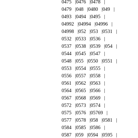
0475
0476
0478
0479
048
0480
049
0493
0494
0495
04992
04994
04996
04998
052
053
0531
0532
0533
0536
0537
0538
0539
054
0544
0545
0547
0548
055
0550
0551
0553
0554
0555
0556
0557
0558
0561
0562
0563
0564
0565
0566
0567
0568
0569
0572
0573
0574
0575
0576
05769
0577
0578
058
0581
0584
0585
0586
0587
059
0594
0595