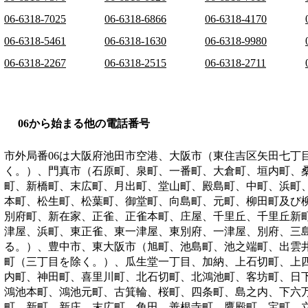
06-6318-7025
06-6318-6866
06-6318-4170
06-6318-5461
06-6318-1630
06-6318-9980
06-6318-2267
06-6318-2515
06-6318-2711
06から始まる他の電話番号
市外局番
06
は
大阪府池田市空港、大阪市（東住吉区矢田七丁
く。）、門真市（石原町、泉町、一番町、大倉町、垣内町、
町、新橋町、末広町、月出町、堂山町、殿島町、中町、浜町
本町、松生町、松葉町、御堂町、向島町、元町、柳田町及び
別府町、新在家、正雀、正雀本町、庄屋、千里丘、千里丘新
津屋、浜町、東正雀、東一津屋、東別府、一津屋、別府、三
る。）、豊中市、東大阪市（旭町、池島町、池之端町、出雲
町（三丁目を除く。）、瓜生堂一丁目、加納、上石切町、上
内町、神田町、喜里川町、北石切町、北鴻池町、客坊町、日
鴻池本町、鴻池元町、古箕輪、桜町、四条町、島之内、下六
町、新町、新庄、末広町、角田、善根寺町、鷹殿町、宝町、