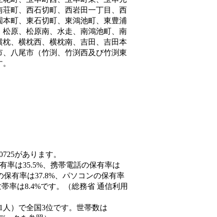
南荘町、西石切町、西岩田一丁目、西
園本町、東石切町、東鴻池町、東豊浦
、松原、松原南、水走、南鴻池町、南
横枕、横枕西、横枕南、吉田、吉田本
市、八尾市（竹渕、竹渕西及び竹渕東
す。
0725があります。
有率は35.5%、携帯電話の保有率は
の保有率は37.8%、パソコンの保有率
率は8.4%です。（総務省 通信利用
62,901人）で全国3位です。世帯数は