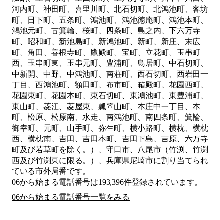
河内町、神田町、喜里川町、北石切町、北鴻池町、客坊
町、日下町、五条町、鴻池町、鴻池徳庵町、鴻池本町、
鴻池元町、古箕輪、桜町、四条町、島之内、下六万寺
町、昭和町、新池島町、新鴻池町、新町、新庄、末広
町、角田、善根寺町、鷹殿町、宝町、立花町、玉串町
西、玉串町東、玉串元町、豊浦町、鳥居町、中石切町、
中新開、中野、中鴻池町、南荘町、西石切町、西岩田一
丁目、西鴻池町、額田町、布市町、箱殿町、花園西町、
花園東町、花園本町、東石切町、東鴻池町、東豊浦町、
東山町、菱江、菱屋東、瓢箪山町、本庄中一丁目、本
町、松原、松原南、水走、南鴻池町、南四条町、箕輪、
御幸町、元町、山手町、弥生町、横小路町、横枕、横枕
西、横枕南、吉田、吉田本町、吉田下島、吉原、六万寺
町及び若草町を除く。）、守口市、八尾市（竹渕、竹渕
西及び竹渕東に限る。）、兵庫県尼崎市
に割り当てられ
ている市外局番です。
06から始まる電話番号は193,396件登録されています。
06から始まる電話番号一覧をみる