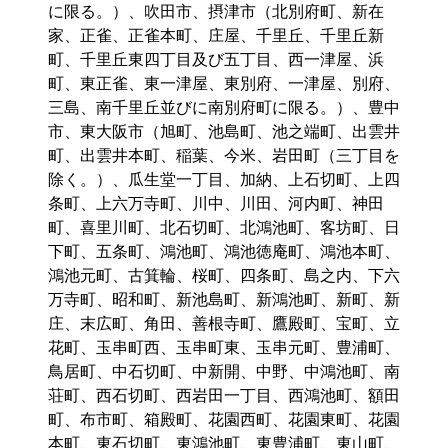
に限る。）、吹田市、摂津市（北別府町、新在
家、正雀、正雀本町、庄屋、千里丘、千里丘新
町、千里丘東四丁目及び五丁目、西一津屋、浜
町、東正雀、東一津屋、東別府、一津屋、別府、
三島、南千里丘並びに南別府町に限る。）、豊中
市、東大阪市（旭町、池島町、池之端町、出雲井
町、出雲井本町、稲葉、今米、岩田町（三丁目を
除く。）、瓜生堂一丁目、加納、上石切町、上四
条町、上六万寺町、川中、川田、河内町、神田
町、喜里川町、北石切町、北鴻池町、客坊町、日
下町、五条町、鴻池町、鴻池徳庵町、鴻池本町、
鴻池元町、古箕輪、桜町、四条町、島之内、下六
万寺町、昭和町、新池島町、新鴻池町、新町、新
庄、末広町、角田、善根寺町、鷹殿町、宝町、立
花町、玉串町西、玉串町東、玉串元町、豊浦町、
鳥居町、中石切町、中新開、中野、中鴻池町、南
荘町、西石切町、西岩田一丁目、西鴻池町、額田
町、布市町、箱殿町、花園西町、花園東町、花園
本町、東石切町、東鴻池町、東豊浦町、東山町、