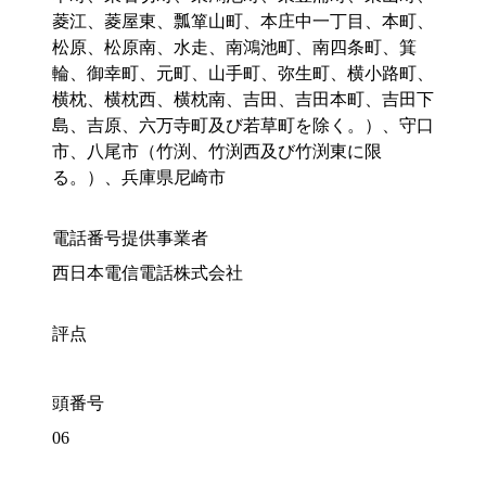
菱江、菱屋東、瓢箪山町、本庄中一丁目、本町、
松原、松原南、水走、南鴻池町、南四条町、箕
輪、御幸町、元町、山手町、弥生町、横小路町、
横枕、横枕西、横枕南、吉田、吉田本町、吉田下
島、吉原、六万寺町及び若草町を除く。）、守口
市、八尾市（竹渕、竹渕西及び竹渕東に限
る。）、兵庫県尼崎市
電話番号提供事業者
西日本電信電話株式会社
評点
頭番号
06