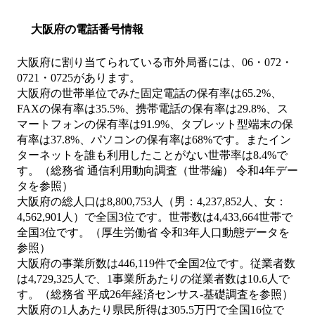
大阪府の電話番号情報
大阪府に割り当てられている市外局番には、06・072・
0721・0725があります。
大阪府の世帯単位でみた固定電話の保有率は65.2%、
FAXの保有率は35.5%、携帯電話の保有率は29.8%、ス
マートフォンの保有率は91.9%、タブレット型端末の保
有率は37.8%、パソコンの保有率は68%です。またイン
ターネットを誰も利用したことがない世帯率は8.4%で
す。（総務省 通信利用動向調査（世帯編） 令和4年デー
タを参照）
大阪府の総人口は8,800,753人（男：4,237,852人、女：
4,562,901人）で全国3位です。世帯数は4,433,664世帯で
全国3位です。（厚生労働省 令和3年人口動態データを
参照）
大阪府の事業所数は446,119件で全国2位です。従業者数
は4,729,325人で、1事業所あたりの従業者数は10.6人で
す。（総務省 平成26年経済センサス‐基礎調査を参照）
大阪府の1人あたり県民所得は305.5万円で全国16位で