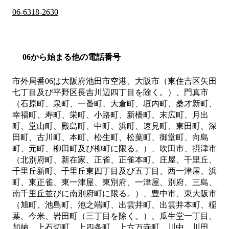
06-6318-2630
06から始まる他の電話番号
市外局番
06
は
大阪府池田市空港、大阪市（東住吉区矢田
七丁目及び平野区長吉川辺四丁目を除く。）、門真市
（石原町、泉町、一番町、大倉町、垣内町、桑才新町、
幸福町、寿町、栄町、小路町、新橋町、末広町、月出
町、堂山町、殿島町、中町、浜町、速見町、東田町、深
田町、古川町、本町、松生町、松葉町、御堂町、向島
町、元町、柳田町及び柳町に限る。）、吹田市、摂津市
（北別府町、新在家、正雀、正雀本町、庄屋、千里丘、
千里丘新町、千里丘東四丁目及び五丁目、西一津屋、浜
町、東正雀、東一津屋、東別府、一津屋、別府、三島、
南千里丘並びに南別府町に限る。）、豊中市、東大阪市
（旭町、池島町、池之端町、出雲井町、出雲井本町、稲
葉、今米、岩田町（三丁目を除く。）、瓜生堂一丁目、
加納、上石切町、上四条町、上六万寺町、川中、川田、