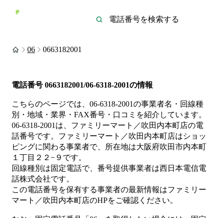
06
0663182001
電話番号
0663182001/06-6318-2001
の情報
こちらのページでは、
06-6318-2001
の事業者名・回線種
別・地域・業界・FAX番号・口コミを紹介しています。
06-6318-2001
は、
ファミリーマート／吹田内本町店
の電
話番号です。
ファミリーマート／吹田内本町店は
ショッ
ピング
に関わる事業者
で、所在地は大阪府吹田市内本町
１丁目２２−９
です。
回線種別は
固定電話
で、番号提供事業者は
西日本電信電
話株式会社
です。
この電話番号を保有する事業者の最新情報は
ファミリー
マート／吹田内本町店
のHP
をご確認ください。