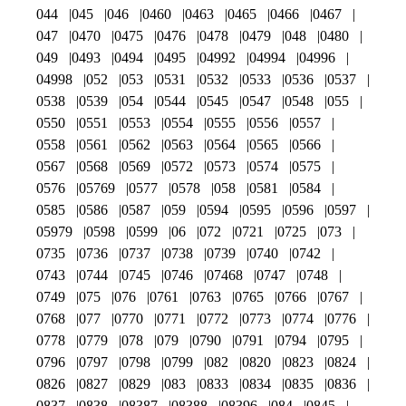
044
045
046
0460
0463
0465
0466
0467
047
0470
0475
0476
0478
0479
048
0480
049
0493
0494
0495
04992
04994
04996
04998
052
053
0531
0532
0533
0536
0537
0538
0539
054
0544
0545
0547
0548
055
0550
0551
0553
0554
0555
0556
0557
0558
0561
0562
0563
0564
0565
0566
0567
0568
0569
0572
0573
0574
0575
0576
05769
0577
0578
058
0581
0584
0585
0586
0587
059
0594
0595
0596
0597
05979
0598
0599
06
072
0721
0725
073
0735
0736
0737
0738
0739
0740
0742
0743
0744
0745
0746
07468
0747
0748
0749
075
076
0761
0763
0765
0766
0767
0768
077
0770
0771
0772
0773
0774
0776
0778
0779
078
079
0790
0791
0794
0795
0796
0797
0798
0799
082
0820
0823
0824
0826
0827
0829
083
0833
0834
0835
0836
0837
0838
08387
08388
08396
084
0845