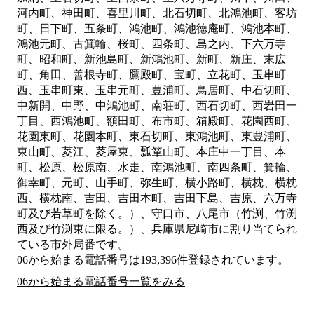
河内町、神田町、喜里川町、北石切町、北鴻池町、客坊
町、日下町、五条町、鴻池町、鴻池徳庵町、鴻池本町、
鴻池元町、古箕輪、桜町、四条町、島之内、下六万寺
町、昭和町、新池島町、新鴻池町、新町、新庄、末広
町、角田、善根寺町、鷹殿町、宝町、立花町、玉串町
西、玉串町東、玉串元町、豊浦町、鳥居町、中石切町、
中新開、中野、中鴻池町、南荘町、西石切町、西岩田一
丁目、西鴻池町、額田町、布市町、箱殿町、花園西町、
花園東町、花園本町、東石切町、東鴻池町、東豊浦町、
東山町、菱江、菱屋東、瓢箪山町、本庄中一丁目、本
町、松原、松原南、水走、南鴻池町、南四条町、箕輪、
御幸町、元町、山手町、弥生町、横小路町、横枕、横枕
西、横枕南、吉田、吉田本町、吉田下島、吉原、六万寺
町及び若草町を除く。）、守口市、八尾市（竹渕、竹渕
西及び竹渕東に限る。）、兵庫県尼崎市
に割り当てられ
ている市外局番です。
06から始まる電話番号は193,396件登録されています。
06から始まる電話番号一覧をみる