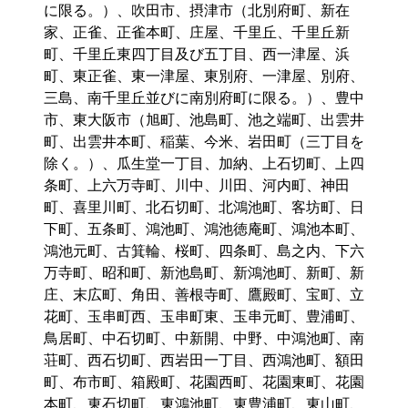
に限る。）、吹田市、摂津市（北別府町、新在
家、正雀、正雀本町、庄屋、千里丘、千里丘新
町、千里丘東四丁目及び五丁目、西一津屋、浜
町、東正雀、東一津屋、東別府、一津屋、別府、
三島、南千里丘並びに南別府町に限る。）、豊中
市、東大阪市（旭町、池島町、池之端町、出雲井
町、出雲井本町、稲葉、今米、岩田町（三丁目を
除く。）、瓜生堂一丁目、加納、上石切町、上四
条町、上六万寺町、川中、川田、河内町、神田
町、喜里川町、北石切町、北鴻池町、客坊町、日
下町、五条町、鴻池町、鴻池徳庵町、鴻池本町、
鴻池元町、古箕輪、桜町、四条町、島之内、下六
万寺町、昭和町、新池島町、新鴻池町、新町、新
庄、末広町、角田、善根寺町、鷹殿町、宝町、立
花町、玉串町西、玉串町東、玉串元町、豊浦町、
鳥居町、中石切町、中新開、中野、中鴻池町、南
荘町、西石切町、西岩田一丁目、西鴻池町、額田
町、布市町、箱殿町、花園西町、花園東町、花園
本町、東石切町、東鴻池町、東豊浦町、東山町、