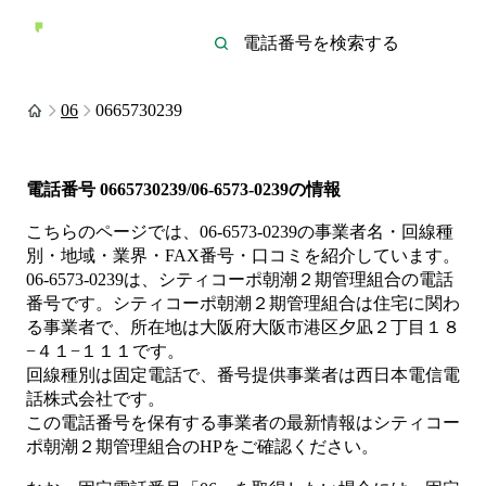
06
0665730239
電話番号
0665730239/06-6573-0239
の情報
こちらのページでは、
06-6573-0239
の事業者名・回線種
別・地域・業界・FAX番号・口コミを紹介しています。
06-6573-0239
は、
シティコーポ朝潮２期管理組合
の電話
番号です。
シティコーポ朝潮２期管理組合は
住宅
に関わ
る事業者
で、所在地は大阪府大阪市港区夕凪２丁目１８
−４１−１１１
です。
回線種別は
固定電話
で、番号提供事業者は
西日本電信電
話株式会社
です。
この電話番号を保有する事業者の最新情報は
シティコー
ポ朝潮２期管理組合
のHP
をご確認ください。