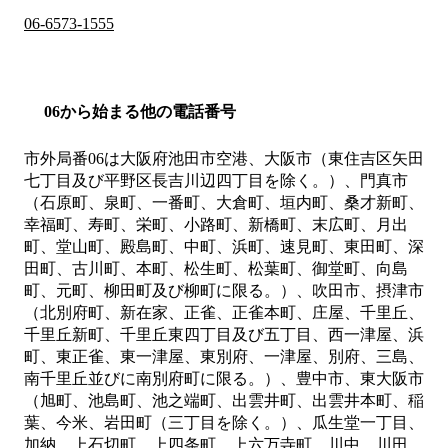
06-6573-1555
06から始まる他の電話番号
市外局番
06
は
大阪府池田市空港、大阪市（東住吉区矢田
七丁目及び平野区長吉川辺四丁目を除く。）、門真市
（石原町、泉町、一番町、大倉町、垣内町、桑才新町、
幸福町、寿町、栄町、小路町、新橋町、末広町、月出
町、堂山町、殿島町、中町、浜町、速見町、東田町、深
田町、古川町、本町、松生町、松葉町、御堂町、向島
町、元町、柳田町及び柳町に限る。）、吹田市、摂津市
（北別府町、新在家、正雀、正雀本町、庄屋、千里丘、
千里丘新町、千里丘東四丁目及び五丁目、西一津屋、浜
町、東正雀、東一津屋、東別府、一津屋、別府、三島、
南千里丘並びに南別府町に限る。）、豊中市、東大阪市
（旭町、池島町、池之端町、出雲井町、出雲井本町、稲
葉、今米、岩田町（三丁目を除く。）、瓜生堂一丁目、
加納、上石切町、上四条町、上六万寺町、川中、川田、