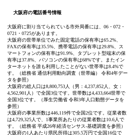
大阪府の電話番号情報
大阪府に割り当てられている市外局番には、06・072・
0721・0725があります。
大阪府の世帯単位でみた固定電話の保有率は65.2%、
FAXの保有率は35.5%、携帯電話の保有率は29.8%、ス
マートフォンの保有率は91.9%、タブレット型端末の保
有率は37.8%、パソコンの保有率は68%です。またイン
ターネットを誰も利用したことがない世帯率は8.4%で
す。（総務省 通信利用動向調査（世帯編） 令和4年デー
タを参照）
大阪府の総人口は8,800,753人（男：4,237,852人、女：
4,562,901人）で全国3位です。世帯数は4,433,664世帯で
全国3位です。（厚生労働省 令和3年人口動態データを
参照）
大阪府の事業所数は446,119件で全国2位です。従業者数
は4,729,325人で、1事業所あたりの従業者数は10.6人で
す。（総務省 平成26年経済センサス‐基礎調査を参照）
大阪府の1人あたり県民所得は305.5万円で全国16位で