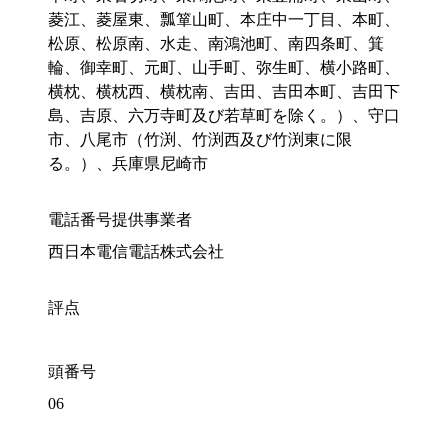
菱江、菱屋東、瓢箪山町、本庄中一丁目、本町、
松原、松原南、水走、南鴻池町、南四条町、箕
輪、御幸町、元町、山手町、弥生町、横小路町、
横枕、横枕西、横枕南、吉田、吉田本町、吉田下
島、吉原、六万寺町及び若草町を除く。）、守口
市、八尾市（竹渕、竹渕西及び竹渕東に限
る。）、兵庫県尼崎市
電話番号提供事業者
西日本電信電話株式会社
評点
頭番号
06