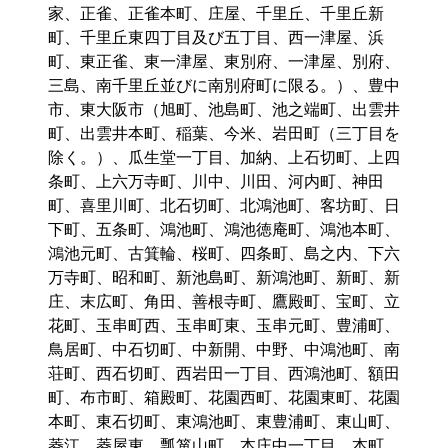
家、正雀、正雀本町、庄屋、千里丘、千里丘新
町、千里丘東四丁目及び五丁目、西一津屋、浜
町、東正雀、東一津屋、東別府、一津屋、別府、
三島、南千里丘並びに南別府町に限る。）、豊中
市、東大阪市（旭町、池島町、池之端町、出雲井
町、出雲井本町、稲葉、今米、岩田町（三丁目を
除く。）、瓜生堂一丁目、加納、上石切町、上四
条町、上六万寺町、川中、川田、河内町、神田
町、喜里川町、北石切町、北鴻池町、客坊町、日
下町、五条町、鴻池町、鴻池徳庵町、鴻池本町、
鴻池元町、古箕輪、桜町、四条町、島之内、下六
万寺町、昭和町、新池島町、新鴻池町、新町、新
庄、末広町、角田、善根寺町、鷹殿町、宝町、立
花町、玉串町西、玉串町東、玉串元町、豊浦町、
鳥居町、中石切町、中新開、中野、中鴻池町、南
荘町、西石切町、西岩田一丁目、西鴻池町、額田
町、布市町、箱殿町、花園西町、花園東町、花園
本町、東石切町、東鴻池町、東豊浦町、東山町、
菱江、菱屋東、瓢箪山町、本庄中一丁目、本町、