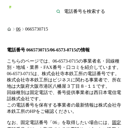
06
0665730715
電話番号
0665730715/06-6573-0715
の情報
こちらのページでは、
06-6573-0715
の事業者名・回線種
別・地域・業界・FAX番号・口コミを紹介しています。
06-6573-0715
は、
株式会社寺本鉄工所
の電話番号です。
株式会社寺本鉄工所は
ビジネス
に関わる事業者
で、所在
地は大阪府大阪市港区八幡屋３丁目８−１１
です。
回線種別は
固定電話
で、番号提供事業者は
西日本電信電
話株式会社
です。
この電話番号を保有する事業者の最新情報は
株式会社寺
本鉄工所
のHP
をご確認ください。
なお、固定電話番号「
06
」を取得したい場合には、
固定