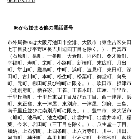
06-6573-1555
06から始まる他の電話番号
市外局番
06
は
大阪府池田市空港、大阪市（東住吉区矢田
七丁目及び平野区長吉川辺四丁目を除く。）、門真市
（石原町、泉町、一番町、大倉町、垣内町、桑才新町、
幸福町、寿町、栄町、小路町、新橋町、末広町、月出
町、堂山町、殿島町、中町、浜町、速見町、東田町、深
田町、古川町、本町、松生町、松葉町、御堂町、向島
町、元町、柳田町及び柳町に限る。）、吹田市、摂津市
（北別府町、新在家、正雀、正雀本町、庄屋、千里丘、
千里丘新町、千里丘東四丁目及び五丁目、西一津屋、浜
町、東正雀、東一津屋、東別府、一津屋、別府、三島、
南千里丘並びに南別府町に限る。）、豊中市、東大阪市
（旭町、池島町、池之端町、出雲井町、出雲井本町、稲
葉、今米、岩田町（三丁目を除く。）、瓜生堂一丁目、
加納、上石切町、上四条町、上六万寺町、川中、川田、
河内町、神田町、喜里川町、北石切町、北鴻池町、客坊