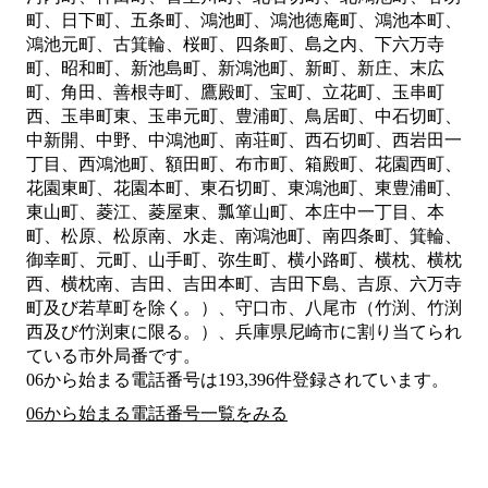
町、日下町、五条町、鴻池町、鴻池徳庵町、鴻池本町、
鴻池元町、古箕輪、桜町、四条町、島之内、下六万寺
町、昭和町、新池島町、新鴻池町、新町、新庄、末広
町、角田、善根寺町、鷹殿町、宝町、立花町、玉串町
西、玉串町東、玉串元町、豊浦町、鳥居町、中石切町、
中新開、中野、中鴻池町、南荘町、西石切町、西岩田一
丁目、西鴻池町、額田町、布市町、箱殿町、花園西町、
花園東町、花園本町、東石切町、東鴻池町、東豊浦町、
東山町、菱江、菱屋東、瓢箪山町、本庄中一丁目、本
町、松原、松原南、水走、南鴻池町、南四条町、箕輪、
御幸町、元町、山手町、弥生町、横小路町、横枕、横枕
西、横枕南、吉田、吉田本町、吉田下島、吉原、六万寺
町及び若草町を除く。）、守口市、八尾市（竹渕、竹渕
西及び竹渕東に限る。）、兵庫県尼崎市
に割り当てられ
ている市外局番です。
06から始まる電話番号は193,396件登録されています。
06から始まる電話番号一覧をみる