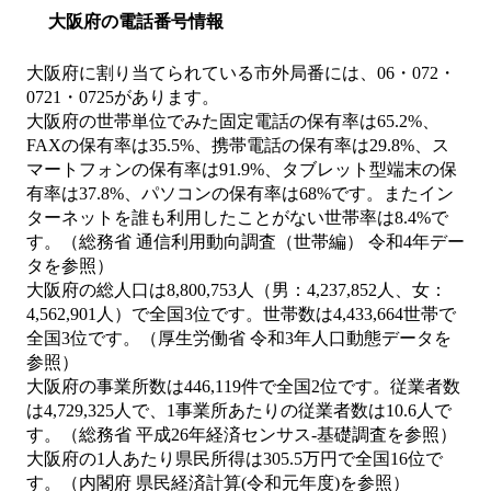
大阪府の電話番号情報
大阪府に割り当てられている市外局番には、06・072・
0721・0725があります。
大阪府の世帯単位でみた固定電話の保有率は65.2%、
FAXの保有率は35.5%、携帯電話の保有率は29.8%、ス
マートフォンの保有率は91.9%、タブレット型端末の保
有率は37.8%、パソコンの保有率は68%です。またイン
ターネットを誰も利用したことがない世帯率は8.4%で
す。（総務省 通信利用動向調査（世帯編） 令和4年デー
タを参照）
大阪府の総人口は8,800,753人（男：4,237,852人、女：
4,562,901人）で全国3位です。世帯数は4,433,664世帯で
全国3位です。（厚生労働省 令和3年人口動態データを
参照）
大阪府の事業所数は446,119件で全国2位です。従業者数
は4,729,325人で、1事業所あたりの従業者数は10.6人で
す。（総務省 平成26年経済センサス‐基礎調査を参照）
大阪府の1人あたり県民所得は305.5万円で全国16位で
す。（内閣府 県民経済計算(令和元年度)を参照）