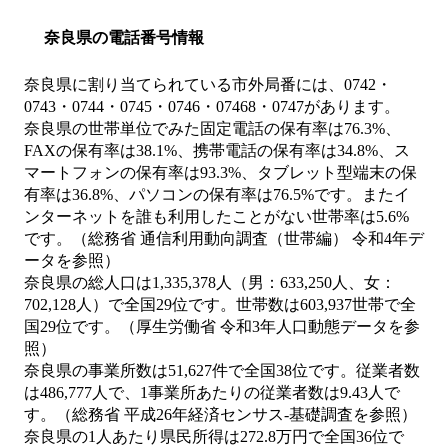
奈良県の電話番号情報
奈良県に割り当てられている市外局番には、0742・
0743・0744・0745・0746・07468・0747があります。
奈良県の世帯単位でみた固定電話の保有率は76.3%、
FAXの保有率は38.1%、携帯電話の保有率は34.8%、ス
マートフォンの保有率は93.3%、タブレット型端末の保
有率は36.8%、パソコンの保有率は76.5%です。またイ
ンターネットを誰も利用したことがない世帯率は5.6%
です。（総務省 通信利用動向調査（世帯編） 令和4年デ
ータを参照）
奈良県の総人口は1,335,378人（男：633,250人、女：
702,128人）で全国29位です。世帯数は603,937世帯で全
国29位です。（厚生労働省 令和3年人口動態データを参
照）
奈良県の事業所数は51,627件で全国38位です。従業者数
は486,777人で、1事業所あたりの従業者数は9.43人で
す。（総務省 平成26年経済センサス‐基礎調査を参照）
奈良県の1人あたり県民所得は272.8万円で全国36位で