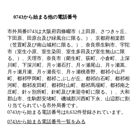
0743から始まる他の電話番号
市外局番
0743
は
大阪府四條畷市（上田原、さつきヶ丘、
下田原、田原台及び緑風台に限る。）、京都府相楽郡
（笠置町及び南山城村に限る。）、奈良県生駒市、宇陀
市（室生小原、室生染田、室生多田及び室生無山に限
る。）、天理市、奈良市（藺生町、荻町、小倉町、上深
川町、下深川町、月ヶ瀬石打、月ヶ瀬尾山、月ヶ瀬嵩、
月ヶ瀬月瀬、月ヶ瀬長引、月ヶ瀬桃香野、都祁小山戸
町、都祁甲岡町、都祁こぶしが丘、都祁白石町、都祁相
河町、都祁友田町、都祁吐山町、都祁馬場町、都祁南之
庄町、針ヶ別所町、針町及び来迎寺町に限る。）、大和
郡山市、生駒郡安堵町、磯城郡川西町下永、山辺郡
に割
り当てられている市外局番です。
0743から始まる電話番号は8,632件登録されています。
0743から始まる電話番号一覧をみる