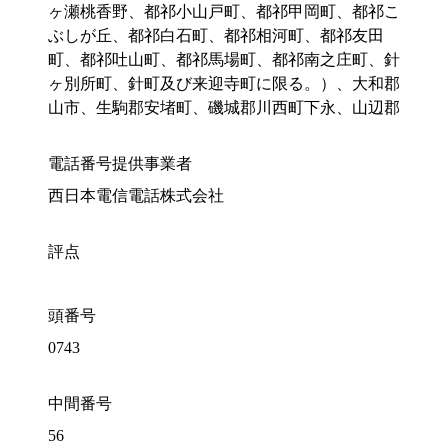
ヶ瀬桃香野、都祁小山戸町、都祁甲岡町、都祁こ
ぶしが丘、都祁白石町、都祁相河町、都祁友田
町、都祁吐山町、都祁馬場町、都祁南之庄町、針
ヶ別所町、針町及び来迎寺町に限る。）、大和郡
山市、生駒郡安堵町、磯城郡川西町下永、山辺郡
電話番号提供事業者
西日本電信電話株式会社
評点
頭番号
0743
中間番号
56