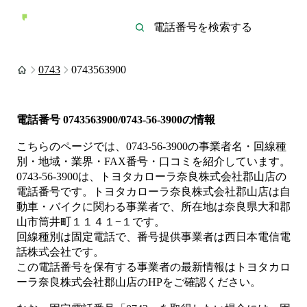
0743
0743563900
電話番号
0743563900/0743-56-3900
の情報
こちらのページでは、
0743-56-3900
の事業者名・回線種
別・地域・業界・FAX番号・口コミを紹介しています。
0743-56-3900
は、
トヨタカローラ奈良株式会社郡山店
の
電話番号です。
トヨタカローラ奈良株式会社郡山店は
自
動車・バイク
に関わる事業者
で、所在地は奈良県大和郡
山市筒井町１１４１−１
です。
回線種別は
固定電話
で、番号提供事業者は
西日本電信電
話株式会社
です。
この電話番号を保有する事業者の最新情報は
トヨタカロ
ーラ奈良株式会社郡山店
のHP
をご確認ください。