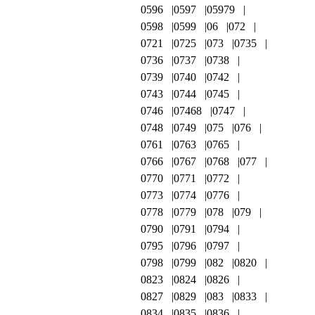
0596
0597
05979
0598
0599
06
072
0721
0725
073
0735
0736
0737
0738
0739
0740
0742
0743
0744
0745
0746
07468
0747
0748
0749
075
076
0761
0763
0765
0766
0767
0768
077
0770
0771
0772
0773
0774
0776
0778
0779
078
079
0790
0791
0794
0795
0796
0797
0798
0799
082
0820
0823
0824
0826
0827
0829
083
0833
0834
0835
0836