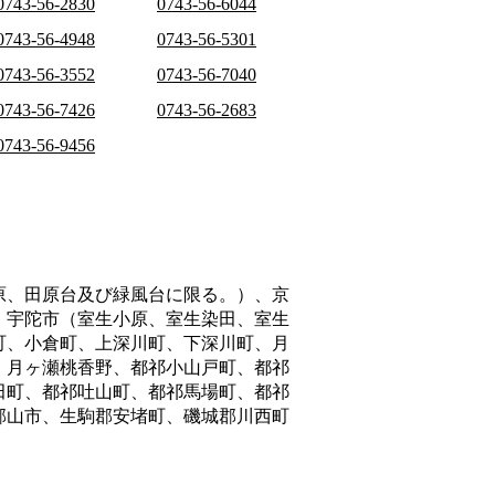
0743-56-2830
0743-56-6044
0743-56-4948
0743-56-5301
0743-56-3552
0743-56-7040
0743-56-7426
0743-56-2683
0743-56-9456
原、田原台及び緑風台に限る。）、京
、宇陀市（室生小原、室生染田、室生
町、小倉町、上深川町、下深川町、月
、月ヶ瀬桃香野、都祁小山戸町、都祁
田町、都祁吐山町、都祁馬場町、都祁
郡山市、生駒郡安堵町、磯城郡川西町