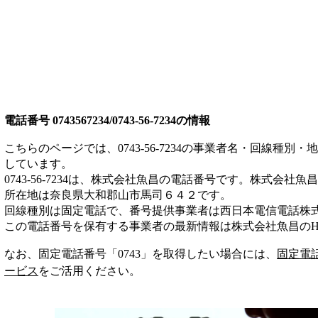
電話番号
0743567234/0743-56-7234
の情報
こちらのページでは、
0743-56-7234
の事業者名・回線種別・地
しています。
0743-56-7234
は、
株式会社魚昌
の電話番号です。
株式会社魚昌
所在地は奈良県大和郡山市馬司６４２
です。
回線種別は
固定電話
で、番号提供事業者は
西日本電信電話株
この電話番号を保有する事業者の最新情報は
株式会社魚昌
のH
なお、固定電話番号「
0743
」を取得したい場合には、
固定電
ービス
をご活用ください。