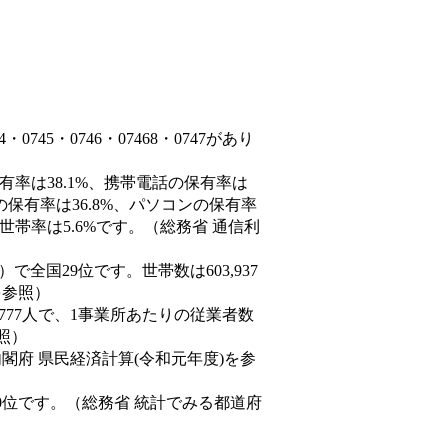
745・0746・07468・0747があり
有率は38.1%、携帯電話の保有率は
の保有率は36.8%、パソコンの保有率
世帯率は5.6%です。（総務省 通信利
8人）で全国29位です。世帯数は603,937
を参照）
,777人で、1事業所あたりの従業者数
照）
内閣府 県民経済計算(令和元年度)を参
0位です。（総務省 統計でみる都道府