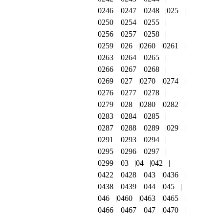
0246
0247
0248
025
0250
0254
0255
0256
0257
0258
0259
026
0260
0261
0263
0264
0265
0266
0267
0268
0269
027
0270
0274
0276
0277
0278
0279
028
0280
0282
0283
0284
0285
0287
0288
0289
029
0291
0293
0294
0295
0296
0297
0299
03
04
042
0422
0428
043
0436
0438
0439
044
045
046
0460
0463
0465
0466
0467
047
0470