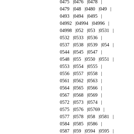
0475
0476
0478
0479
048
0480
049
0493
0494
0495
04992
04994
04996
04998
052
053
0531
0532
0533
0536
0537
0538
0539
054
0544
0545
0547
0548
055
0550
0551
0553
0554
0555
0556
0557
0558
0561
0562
0563
0564
0565
0566
0567
0568
0569
0572
0573
0574
0575
0576
05769
0577
0578
058
0581
0584
0585
0586
0587
059
0594
0595