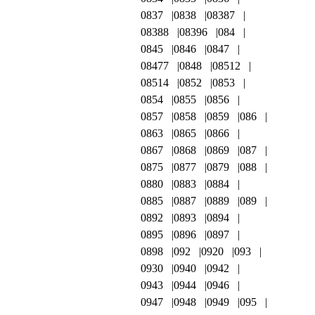
0837
0838
08387
08388
08396
084
0845
0846
0847
08477
0848
08512
08514
0852
0853
0854
0855
0856
0857
0858
0859
086
0863
0865
0866
0867
0868
0869
087
0875
0877
0879
088
0880
0883
0884
0885
0887
0889
089
0892
0893
0894
0895
0896
0897
0898
092
0920
093
0930
0940
0942
0943
0944
0946
0947
0948
0949
095