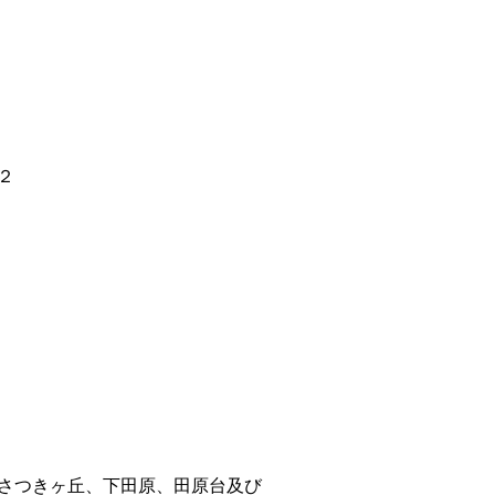
２
さつきヶ丘、下田原、田原台及び