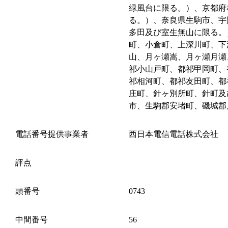
緑風台に限る。）、京都府
る。）、奈良県生駒市、宇
多田及び室生無山に限る。
町、小倉町、上深川町、下
山、月ヶ瀬嵩、月ヶ瀬月瀬
祁小山戸町、都祁甲岡町、
祁相河町、都祁友田町、都
庄町、針ヶ別所町、針町及
市、生駒郡安堵町、磯城郡
電話番号提供事業者
西日本電信電話株式会社
評点
頭番号
0743
中間番号
56