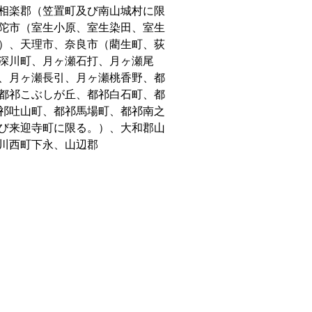
相楽郡（笠置町及び南山城村に限
陀市（室生小原、室生染田、室生
）、天理市、奈良市（藺生町、荻
深川町、月ヶ瀬石打、月ヶ瀬尾
、月ヶ瀬長引、月ヶ瀬桃香野、都
都祁こぶしが丘、都祁白石町、都
祁吐山町、都祁馬場町、都祁南之
び来迎寺町に限る。）、大和郡山
川西町下永、山辺郡