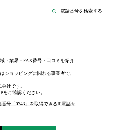
域・業界・FAX番号・口コミを紹介
は
ショッピング
に関わる事業者
で、
式会社
です。
P
をご確認ください。
話番号「
0743
」を取得できるIP電話サ