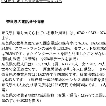
0743から始まる電話番号一覧をみる
奈良県の電話番号情報
奈良県に割り当てられている市外局番には、0742・0743・0744・0
ます。
奈良県の世帯単位でみた固定電話の保有率は76.3%、FAXの保
34.8%、スマートフォンの保有率は93.3%、タブレット型端末
は76.5%です。またインターネットを誰も利用したことがない
用動向調査（世帯編） 令和4年データを参照）
奈良県の総人口は1,335,378人（男：633,250人、女：702,12
世帯で全国29位です。（厚生労働省 令和3年人口動態データ
奈良県の事業所数は51,627件で全国38位です。従業者数は486
は9.43人です。（総務省 平成26年経済センサス‐基礎調査を参
奈良県の1人あたり県民所得は272.8万円で全国36位です。（
照）
奈良県の消費者物価地域差指数（交通・通信）は99.9で全国2
県のすがた2023を参照）