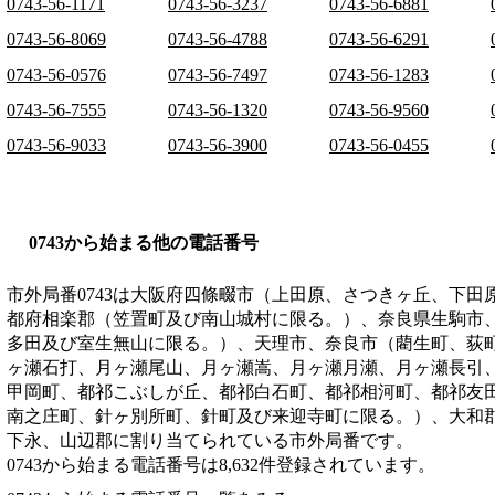
0743-56-1171
0743-56-3237
0743-56-6881
0743-56-8069
0743-56-4788
0743-56-6291
0743-56-0576
0743-56-7497
0743-56-1283
0743-56-7555
0743-56-1320
0743-56-9560
0743-56-9033
0743-56-3900
0743-56-0455
0743から始まる他の電話番号
市外局番
0743
は
大阪府四條畷市（上田原、さつきヶ丘、下田
都府相楽郡（笠置町及び南山城村に限る。）、奈良県生駒市
多田及び室生無山に限る。）、天理市、奈良市（藺生町、荻
ヶ瀬石打、月ヶ瀬尾山、月ヶ瀬嵩、月ヶ瀬月瀬、月ヶ瀬長引
甲岡町、都祁こぶしが丘、都祁白石町、都祁相河町、都祁友
南之庄町、針ヶ別所町、針町及び来迎寺町に限る。）、大和
下永、山辺郡
に割り当てられている市外局番です。
0743から始まる電話番号は8,632件登録されています。