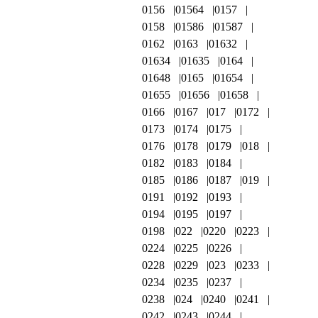
0156
01564
0157
0158
01586
01587
0162
0163
01632
01634
01635
0164
01648
0165
01654
01655
01656
01658
0166
0167
017
0172
0173
0174
0175
0176
0178
0179
018
0182
0183
0184
0185
0186
0187
019
0191
0192
0193
0194
0195
0197
0198
022
0220
0223
0224
0225
0226
0228
0229
023
0233
0234
0235
0237
0238
024
0240
0241
0242
0243
0244