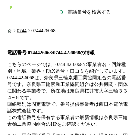
0744
0744426068
電話番号
0744426068/0744-42-6068
の情報
こちらのページでは、
0744-42-6068
の事業者名・回線種
別・地域・業界・FAX番号・口コミを紹介しています。
0744-42-6068
は、
奈良県三輪素麺工業協同組合
の電話番
号です。
奈良県三輪素麺工業協同組合は
公共機関・団体
に関わる事業者
で、所在地は奈良県桜井市大字三輪３３
４−６
です。
回線種別は
固定電話
で、番号提供事業者は
西日本電信電
話株式会社
です。
この電話番号を保有する事業者の最新情報は
奈良県三輪
素麺工業協同組合
のHP
をご確認ください。