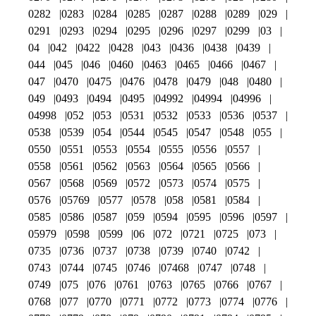
0282
0283
0284
0285
0287
0288
0289
029
0291
0293
0294
0295
0296
0297
0299
03
04
042
0422
0428
043
0436
0438
0439
044
045
046
0460
0463
0465
0466
0467
047
0470
0475
0476
0478
0479
048
0480
049
0493
0494
0495
04992
04994
04996
04998
052
053
0531
0532
0533
0536
0537
0538
0539
054
0544
0545
0547
0548
055
0550
0551
0553
0554
0555
0556
0557
0558
0561
0562
0563
0564
0565
0566
0567
0568
0569
0572
0573
0574
0575
0576
05769
0577
0578
058
0581
0584
0585
0586
0587
059
0594
0595
0596
0597
05979
0598
0599
06
072
0721
0725
073
0735
0736
0737
0738
0739
0740
0742
0743
0744
0745
0746
07468
0747
0748
0749
075
076
0761
0763
0765
0766
0767
0768
077
0770
0771
0772
0773
0774
0776