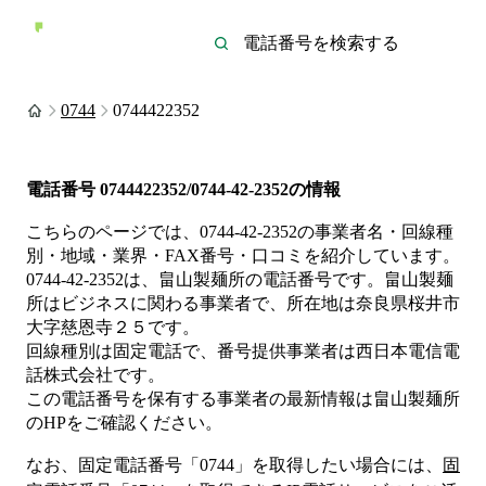
0744
0744422352
電話番号
0744422352/0744-42-2352
の情報
こちらのページでは、
0744-42-2352
の事業者名・回線種
別・地域・業界・FAX番号・口コミを紹介しています。
0744-42-2352
は、
畠山製麺所
の電話番号です。
畠山製麺
所は
ビジネス
に関わる事業者
で、所在地は奈良県桜井市
大字慈恩寺２５
です。
回線種別は
固定電話
で、番号提供事業者は
西日本電信電
話株式会社
です。
この電話番号を保有する事業者の最新情報は
畠山製麺所
のHP
をご確認ください。
なお、固定電話番号「
0744
」を取得したい場合には、
固