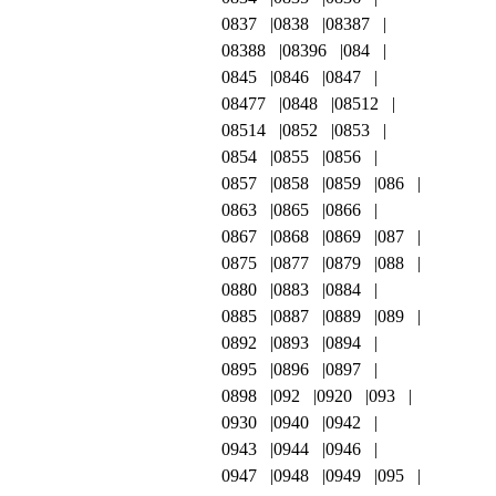
0837
0838
08387
08388
08396
084
0845
0846
0847
08477
0848
08512
08514
0852
0853
0854
0855
0856
0857
0858
0859
086
0863
0865
0866
0867
0868
0869
087
0875
0877
0879
088
0880
0883
0884
0885
0887
0889
089
0892
0893
0894
0895
0896
0897
0898
092
0920
093
0930
0940
0942
0943
0944
0946
0947
0948
0949
095