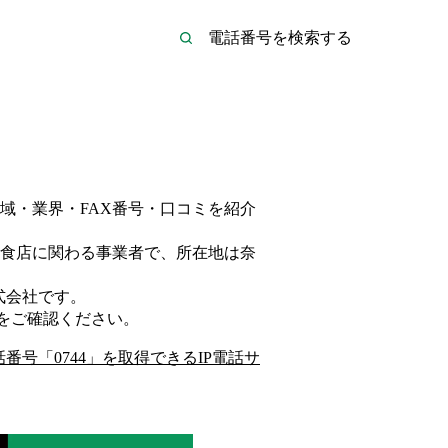
域・業界・FAX番号・口コミを紹介
食店
に関わる事業者
で、所在地は奈
式会社
です。
をご確認ください。
話番号「
0744
」を取得できるIP電話サ