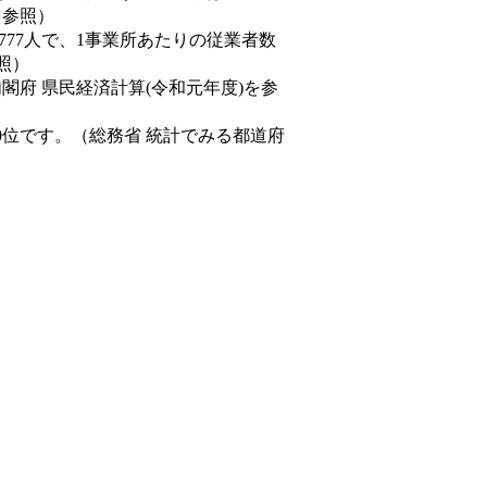
を参照）
,777人で、1事業所あたりの従業者数
照）
内閣府 県民経済計算(令和元年度)を参
0位です。（総務省 統計でみる都道府