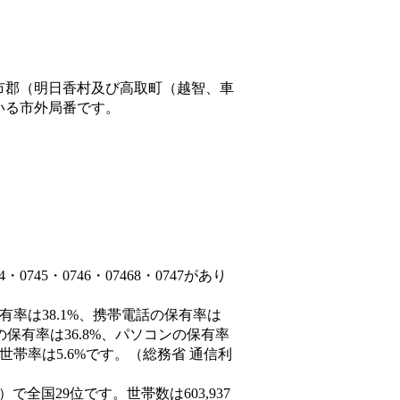
市郡（明日香村及び高取町（越智、車
いる市外局番です。
745・0746・07468・0747があり
有率は38.1%、携帯電話の保有率は
の保有率は36.8%、パソコンの保有率
世帯率は5.6%です。（総務省 通信利
8人）で全国29位です。世帯数は603,937