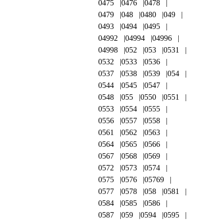
0475
0476
0478
0479
048
0480
049
0493
0494
0495
04992
04994
04996
04998
052
053
0531
0532
0533
0536
0537
0538
0539
054
0544
0545
0547
0548
055
0550
0551
0553
0554
0555
0556
0557
0558
0561
0562
0563
0564
0565
0566
0567
0568
0569
0572
0573
0574
0575
0576
05769
0577
0578
058
0581
0584
0585
0586
0587
059
0594
0595