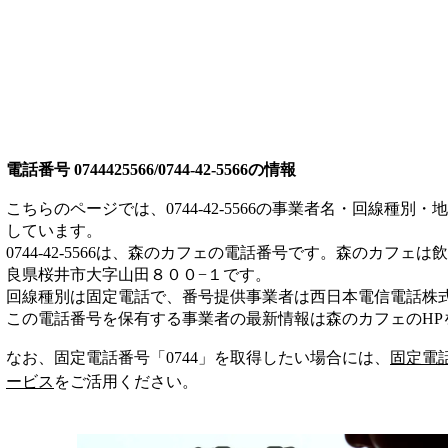
電話番号
0744425566/0744-42-5566
の情報
こちらのページでは、
0744-42-5566
の事業者名・回線種別・地
しています。
0744-42-5566
は、
森のカフェ
の電話番号です。
森のカフェは
飲
良県桜井市大字山田８００−１
です。
回線種別は
固定電話
で、番号提供事業者は
西日本電信電話株
この電話番号を保有する事業者の最新情報は
森のカフェ
のHP
なお、固定電話番号「
0744
」を取得したい場合には、
固定電
ービス
をご活用ください。