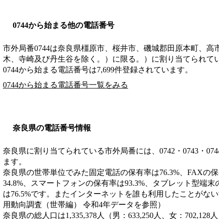
0744から始まる他の電話番号
市外局番
0744
は
奈良県橿原市、桜井市、磯城郡田原本町、高
木、寺崎及び丹生谷を除く。）に限る。）
に割り当てられて
0744から始まる電話番号は7,699件登録されています。
0744から始まる電話番号一覧をみる
奈良県の電話番号情報
奈良県に割り当てられている市外局番には、0742・0743・0744・0
ます。
奈良県の世帯単位でみた固定電話の保有率は76.3%、FAXの保
34.8%、スマートフォンの保有率は93.3%、タブレット型端末
は76.5%です。またインターネットを誰も利用したことがない
用動向調査（世帯編） 令和4年データを参照）
奈良県の総人口は1,335,378人（男：633,250人、女：702,12