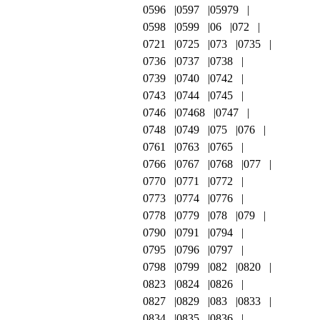
0596
0597
05979
0598
0599
06
072
0721
0725
073
0735
0736
0737
0738
0739
0740
0742
0743
0744
0745
0746
07468
0747
0748
0749
075
076
0761
0763
0765
0766
0767
0768
077
0770
0771
0772
0773
0774
0776
0778
0779
078
079
0790
0791
0794
0795
0796
0797
0798
0799
082
0820
0823
0824
0826
0827
0829
083
0833
0834
0835
0836