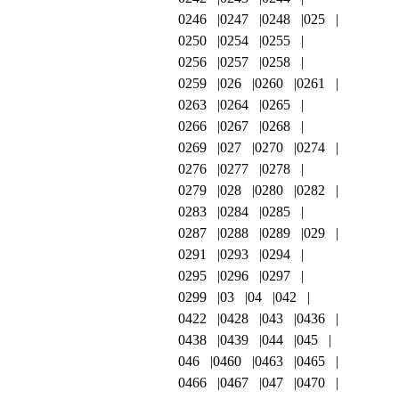
0246
0247
0248
025
0250
0254
0255
0256
0257
0258
0259
026
0260
0261
0263
0264
0265
0266
0267
0268
0269
027
0270
0274
0276
0277
0278
0279
028
0280
0282
0283
0284
0285
0287
0288
0289
029
0291
0293
0294
0295
0296
0297
0299
03
04
042
0422
0428
043
0436
0438
0439
044
045
046
0460
0463
0465
0466
0467
047
0470