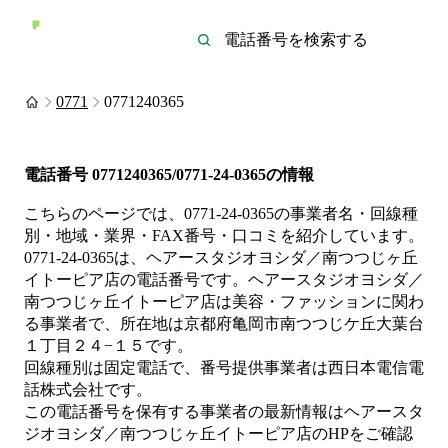
0771
0771240365
電話番号
0771240365/0771-24-0365
の情報
こちらのページでは、
0771-24-0365
の事業者名・回線種
別・地域・業界・FAX番号・口コミを紹介しています。
0771-24-0365
は、
ヘアースタジオヨシダ／南つつじヶ丘
イトーピア店
の電話番号です。
ヘアースタジオヨシダ／
南つつじヶ丘イトーピア店は
美容・ファッション
に関わ
る事業者
で、所在地は京都府亀岡市南つつじケ丘大葉台
１丁目２４−１５
です。
回線種別は
固定電話
で、番号提供事業者は
西日本電信電
話株式会社
です。
この電話番号を保有する事業者の最新情報は
ヘアースタ
ジオヨシダ／南つつじヶ丘イトーピア店
のHP
をご確認