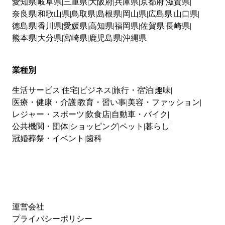
愛知県
岐阜県
三重県
大阪府
兵庫県
京都府
滋賀県
奈良県
和歌山県
鳥取県
島根県
岡山県
広島県
山口県
徳島県
香川県
愛媛県
高知県
福岡県
佐賀県
長崎県
熊本県
大分県
宮崎県
鹿児島県
沖縄県
業種別
生活サービス
住宅
ビジネス
旅行・宿泊
趣味
医療・健康・介護
教育・習い事
美容・ファッション
レジャー・スポーツ
飲食店
自動車・バイク
公共機関・団体
ショッピング
ペット
暮らし
冠婚葬祭・イベント
歯科
運営会社
プライバシーポリシー