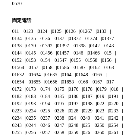
0570
固定電話
011
0123
0124
0125
0126
01267
0133
0134
0135
0136
0137
01372
01374
01377
0138
0139
01392
01397
01398
0142
0143
0144
0145
01456
01457
0146
01466
015
0152
0153
0154
01547
0155
01558
0156
01564
0157
0158
01586
01587
0162
0163
01632
01634
01635
0164
01648
0165
01654
01655
01656
01658
0166
0167
017
0172
0173
0174
0175
0176
0178
0179
018
0182
0183
0184
0185
0186
0187
019
0191
0192
0193
0194
0195
0197
0198
022
0220
0223
0224
0225
0226
0228
0229
023
0233
0234
0235
0237
0238
024
0240
0241
0242
0243
0244
0246
0247
0248
025
0250
0254
0255
0256
0257
0258
0259
026
0260
0261