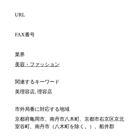
URL
FAX番号
業界
美容・ファッション
関連するキーワード
美理容店, 理容店
市外局番に対応する地域
京都府亀岡市、南丹市八木町、京都市右京区京北
室谷町、南丹市（八木町を除く。）、船井郡