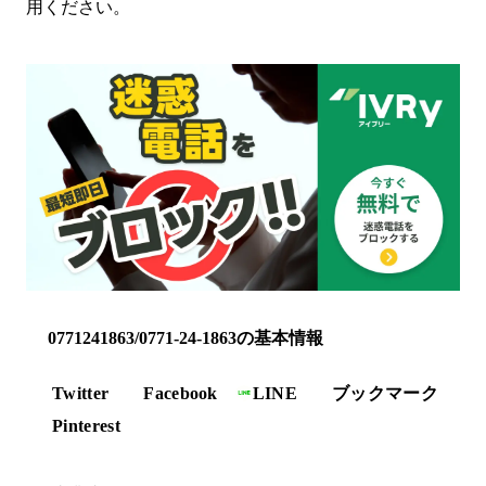
用ください。
0771241863/0771-24-1863の基本情報
Twitter
Facebook
LINE
ブックマーク
Pinterest