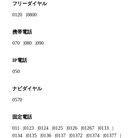
フリーダイヤル
0120
0800
携帯電話
070
080
090
IP電話
050
ナビダイヤル
0570
固定電話
011
0123
0124
0125
0126
01267
0133
0134
0135
0136
0137
01372
01374
01377