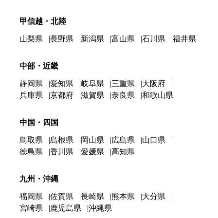
甲信越・北陸
山梨県
長野県
新潟県
富山県
石川県
福井県
中部・近畿
静岡県
愛知県
岐阜県
三重県
大阪府
兵庫県
京都府
滋賀県
奈良県
和歌山県
中国・四国
鳥取県
島根県
岡山県
広島県
山口県
徳島県
香川県
愛媛県
高知県
九州・沖縄
福岡県
佐賀県
長崎県
熊本県
大分県
宮崎県
鹿児島県
沖縄県