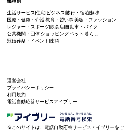
業種別
生活サービス
住宅
ビジネス
旅行・宿泊
趣味
医療・健康・介護
教育・習い事
美容・ファッション
レジャー・スポーツ
飲食店
自動車・バイク
公共機関・団体
ショッピング
ペット
暮らし
冠婚葬祭・イベント
歯科
運営会社
プライバシーポリシー
利用規約
電話自動応答サービスアイブリー
※このサイトは、電話自動応答サービスアイブリーをご