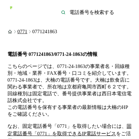
0771
0771241863
電話番号
0771241863/0771-24-1863
の情報
こちらのページでは、
0771-24-1863
の事業者名・回線種
別・地域・業界・FAX番号・口コミを紹介しています。
0771-24-1863
は、
大楠
の電話番号です。
大楠は
飲食店
に
関わる事業者
で、所在地は京都府亀岡市西町６２
です。
回線種別は
固定電話
で、番号提供事業者は
西日本電信電
話株式会社
です。
この電話番号を保有する事業者の最新情報は
大楠
のHP
をご確認ください。
なお、固定電話番号「
0771
」を取得したい場合には、
固
定電話番号「
0771
」を取得できるIP電話サービス
をご活