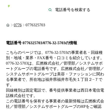
0776
0776325703
電話番号
0776325703/0776-32-5703
の情報
こちらのページでは、
0776-32-5703
の事業者名・回線種
別・地域・業界・FAX番号・口コミを紹介しています。
0776-32-5703
は、
広撚株式会社／管理部／システムサポ
ートグループ
の電話番号です。
広撚株式会社／管理部／
システムサポートグループは
美容・ファッション
に関わ
る事業者
で、所在地は福井県福井市毛矢１丁目２−７
で
す。
回線種別は
固定電話
で、番号提供事業者は
西日本電信電
話株式会社
です。
この電話番号を保有する事業者の最新情報は
広撚株式会
社／管理部／システムサポートグループ
のHP
をご確認