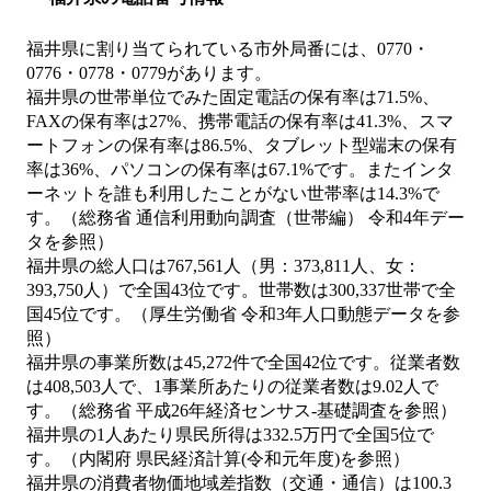
福井県に割り当てられている市外局番には、0770・
0776・0778・0779があります。
福井県の世帯単位でみた固定電話の保有率は71.5%、
FAXの保有率は27%、携帯電話の保有率は41.3%、スマ
ートフォンの保有率は86.5%、タブレット型端末の保有
率は36%、パソコンの保有率は67.1%です。またインタ
ーネットを誰も利用したことがない世帯率は14.3%で
す。（総務省 通信利用動向調査（世帯編） 令和4年デー
タを参照）
福井県の総人口は767,561人（男：373,811人、女：
393,750人）で全国43位です。世帯数は300,337世帯で全
国45位です。（厚生労働省 令和3年人口動態データを参
照）
福井県の事業所数は45,272件で全国42位です。従業者数
は408,503人で、1事業所あたりの従業者数は9.02人で
す。（総務省 平成26年経済センサス‐基礎調査を参照）
福井県の1人あたり県民所得は332.5万円で全国5位で
す。（内閣府 県民経済計算(令和元年度)を参照）
福井県の消費者物価地域差指数（交通・通信）は100.3