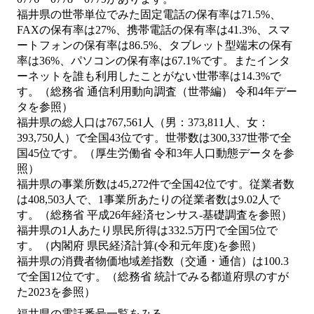
福井県の世帯単位でみた固定電話の保有率は71.5%、
FAXの保有率は27%、携帯電話の保有率は41.3%、スマ
ートフォンの保有率は86.5%、タブレット型端末の保有
率は36%、パソコンの保有率は67.1%です。またインタ
ーネットを誰も利用したことがない世帯率は14.3%で
す。（総務省 通信利用動向調査（世帯編） 令和4年デー
タを参照）
福井県の総人口は767,561人（男：373,811人、女：
393,750人）で全国43位です。世帯数は300,337世帯で全
国45位です。（厚生労働省 令和3年人口動態データを参
照）
福井県の事業所数は45,272件で全国42位です。従業者数
は408,503人で、1事業所あたりの従業者数は9.02人で
す。（総務省 平成26年経済センサス‐基礎調査を参照）
福井県の1人あたり県民所得は332.5万円で全国5位で
す。（内閣府 県民経済計算(令和元年度)を参照）
福井県の消費者物価地域差指数（交通・通信）は100.3
で全国12位です。（総務省 統計でみる都道府県のすが
た2023を参照）
福井県の電話番号一覧をみる