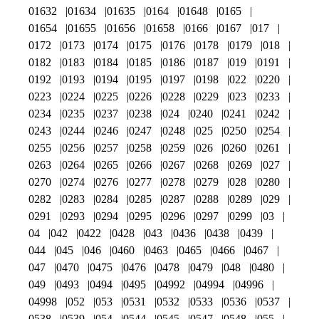
01632
01634
01635
0164
01648
0165
01654
01655
01656
01658
0166
0167
017
0172
0173
0174
0175
0176
0178
0179
018
0182
0183
0184
0185
0186
0187
019
0191
0192
0193
0194
0195
0197
0198
022
0220
0223
0224
0225
0226
0228
0229
023
0233
0234
0235
0237
0238
024
0240
0241
0242
0243
0244
0246
0247
0248
025
0250
0254
0255
0256
0257
0258
0259
026
0260
0261
0263
0264
0265
0266
0267
0268
0269
027
0270
0274
0276
0277
0278
0279
028
0280
0282
0283
0284
0285
0287
0288
0289
029
0291
0293
0294
0295
0296
0297
0299
03
04
042
0422
0428
043
0436
0438
0439
044
045
046
0460
0463
0465
0466
0467
047
0470
0475
0476
0478
0479
048
0480
049
0493
0494
0495
04992
04994
04996
04998
052
053
0531
0532
0533
0536
0537
0538
0539
054
0544
0545
0547
0548
055