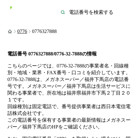
0776
0776327888
電話番号
0776327888/0776-32-7888
の情報
こちらのページでは、
0776-32-7888
の事業者名・回線種
別・地域・業界・FAX番号・口コミを紹介しています。
0776-32-7888
は、
メガネスーパー／福井下馬店
の電話番
号です。
メガネスーパー／福井下馬店は
生活サービス
に
関わる事業者
で、所在地は福井県福井市下馬２丁目２０
１
です。
回線種別は
固定電話
で、番号提供事業者は
西日本電信電
話株式会社
です。
この電話番号を保有する事業者の最新情報は
メガネスー
パー／福井下馬店
のHP
をご確認ください。