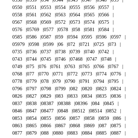
0550
0551
0553
0554
0555
0556
0557
0558
0561
0562
0563
0564
0565
0566
0567
0568
0569
0572
0573
0574
0575
0576
05769
0577
0578
058
0581
0584
0585
0586
0587
059
0594
0595
0596
0597
05979
0598
0599
06
072
0721
0725
073
0735
0736
0737
0738
0739
0740
0742
0743
0744
0745
0746
07468
0747
0748
0749
075
076
0761
0763
0765
0766
0767
0768
077
0770
0771
0772
0773
0774
0776
0778
0779
078
079
0790
0791
0794
0795
0796
0797
0798
0799
082
0820
0823
0824
0826
0827
0829
083
0833
0834
0835
0836
0837
0838
08387
08388
08396
084
0845
0846
0847
08477
0848
08512
08514
0852
0853
0854
0855
0856
0857
0858
0859
086
0863
0865
0866
0867
0868
0869
087
0875
0877
0879
088
0880
0883
0884
0885
0887