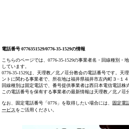
電話番号
0776351529/0776-35-1529
の情報
こちらのページでは、
0776-35-1529
の事業者名・回線種別・地
しています。
0776-35-1529
は、
天理教／北ノ荘分教会
の電話番号です。
天理
ント
に関わる事業者
で、所在地は福井県福井市左内町３−１４
回線種別は
固定電話
で、番号提供事業者は
西日本電信電話株
この電話番号を保有する事業者の最新情報は
天理教／北ノ荘
なお、固定電話番号「
0776
」を取得したい場合には、
固定電
ービス
をご活用ください。