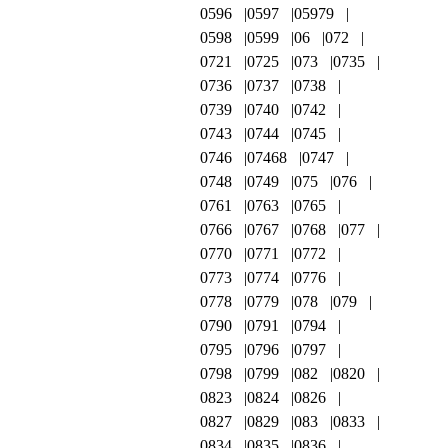
0596
0597
05979
0598
0599
06
072
0721
0725
073
0735
0736
0737
0738
0739
0740
0742
0743
0744
0745
0746
07468
0747
0748
0749
075
076
0761
0763
0765
0766
0767
0768
077
0770
0771
0772
0773
0774
0776
0778
0779
078
079
0790
0791
0794
0795
0796
0797
0798
0799
082
0820
0823
0824
0826
0827
0829
083
0833
0834
0835
0836