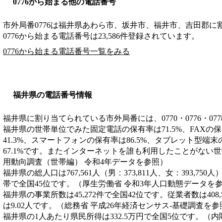
0776から始まる他の電話番号
市外局番
0776
は
福井県あわら市、坂井市、福井市、吉田郡
に
0776から始まる電話番号は23,586件登録されています。
0776から始まる電話番号一覧をみる
福井県の電話番号情報
福井県に割り当てられている市外局番には、0770・0776・077
福井県の世帯単位でみた固定電話の保有率は71.5%、FAXの
41.3%、スマートフォンの保有率は86.5%、タブレット型端
67.1%です。またインターネットを誰も利用したことがない世帯
用動向調査（世帯編） 令和4年データを参照）
福井県の総人口は767,561人（男：373,811人、女：393,750
帯で全国45位です。（厚生労働省 令和3年人口動態データを
福井県の事業所数は45,272件で全国42位です。従業者数は408
は9.02人です。（総務省 平成26年経済センサス‐基礎調査を参
福井県の1人あたり県民所得は332.5万円で全国5位です。（内