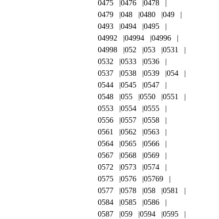
0475
0476
0478
0479
048
0480
049
0493
0494
0495
04992
04994
04996
04998
052
053
0531
0532
0533
0536
0537
0538
0539
054
0544
0545
0547
0548
055
0550
0551
0553
0554
0555
0556
0557
0558
0561
0562
0563
0564
0565
0566
0567
0568
0569
0572
0573
0574
0575
0576
05769
0577
0578
058
0581
0584
0585
0586
0587
059
0594
0595