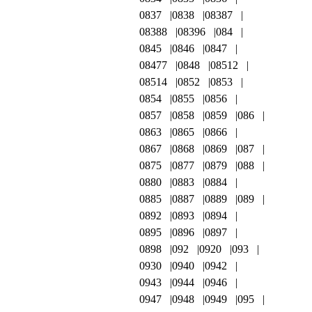
0837
0838
08387
08388
08396
084
0845
0846
0847
08477
0848
08512
08514
0852
0853
0854
0855
0856
0857
0858
0859
086
0863
0865
0866
0867
0868
0869
087
0875
0877
0879
088
0880
0883
0884
0885
0887
0889
089
0892
0893
0894
0895
0896
0897
0898
092
0920
093
0930
0940
0942
0943
0944
0946
0947
0948
0949
095