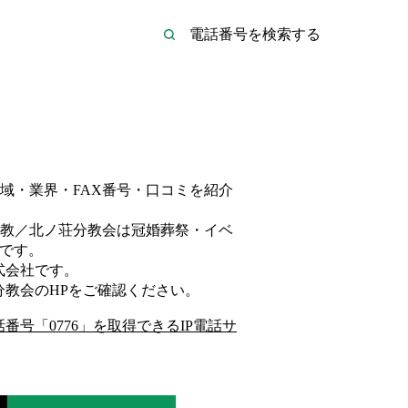
域・業界・FAX番号・口コミを紹介
教／北ノ荘分教会は
冠婚葬祭・イベ
です。
式会社
です。
分教会
のHP
をご確認ください。
話番号「
0776
」を取得できるIP電話サ