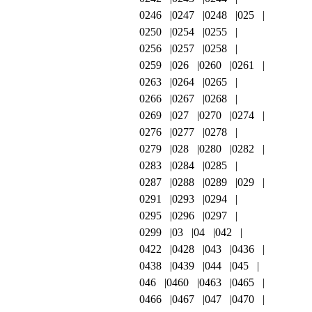
0246
0247
0248
025
0250
0254
0255
0256
0257
0258
0259
026
0260
0261
0263
0264
0265
0266
0267
0268
0269
027
0270
0274
0276
0277
0278
0279
028
0280
0282
0283
0284
0285
0287
0288
0289
029
0291
0293
0294
0295
0296
0297
0299
03
04
042
0422
0428
043
0436
0438
0439
044
045
046
0460
0463
0465
0466
0467
047
0470