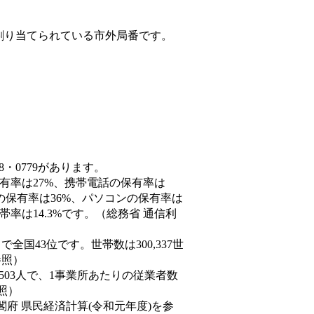
割り当てられている市外局番です。
8・0779があります。
保有率は27%、携帯電話の保有率は
末の保有率は36%、パソコンの保有率は
率は14.3%です。（総務省 通信利
人）で全国43位です。世帯数は300,337世
参照）
,503人で、1事業所あたりの従業者数
照）
閣府 県民経済計算(令和元年度)を参