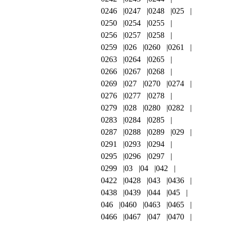
0246
0247
0248
025
0250
0254
0255
0256
0257
0258
0259
026
0260
0261
0263
0264
0265
0266
0267
0268
0269
027
0270
0274
0276
0277
0278
0279
028
0280
0282
0283
0284
0285
0287
0288
0289
029
0291
0293
0294
0295
0296
0297
0299
03
04
042
0422
0428
043
0436
0438
0439
044
045
046
0460
0463
0465
0466
0467
047
0470