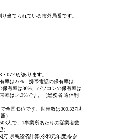
割り当てられている市外局番です。
8・0779があります。
保有率は27%、携帯電話の保有率は
末の保有率は36%、パソコンの保有率は
率は14.3%です。（総務省 通信利
人）で全国43位です。世帯数は300,337世
参照）
,503人で、1事業所あたりの従業者数
照）
閣府 県民経済計算(令和元年度)を参