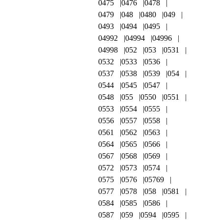
0475
0476
0478
0479
048
0480
049
0493
0494
0495
04992
04994
04996
04998
052
053
0531
0532
0533
0536
0537
0538
0539
054
0544
0545
0547
0548
055
0550
0551
0553
0554
0555
0556
0557
0558
0561
0562
0563
0564
0565
0566
0567
0568
0569
0572
0573
0574
0575
0576
05769
0577
0578
058
0581
0584
0585
0586
0587
059
0594
0595