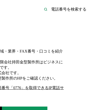
域・業界・FAX番号・口コミを紹介
限会社持田金型製作所は
ビジネス
に
です。
式会社
です。
型製作所
のHP
をご確認ください。
話番号「
0776
」を取得できるIP電話サ