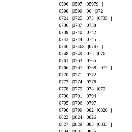
0596
0597
05979
0598
0599
06
072
0721
0725
073
0735
0736
0737
0738
0739
0740
0742
0743
0744
0745
0746
07468
0747
0748
0749
075
076
0761
0763
0765
0766
0767
0768
077
0770
0771
0772
0773
0774
0776
0778
0779
078
079
0790
0791
0794
0795
0796
0797
0798
0799
082
0820
0823
0824
0826
0827
0829
083
0833
0834
0835
0836