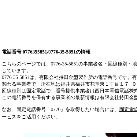
電話番号
0776355851/0776-35-5851
の情報
こちらのページでは、
0776-35-5851
の事業者名・回線種別・地
しています。
0776-35-5851
は、
有限会社持田金型製作所
の電話番号です。
有
関わる事業者
で、所在地は福井県福井市花堂東１丁目１７−９
回線種別は
固定電話
で、番号提供事業者は
西日本電信電話株
この電話番号を保有する事業者の最新情報は
有限会社持田金
なお、固定電話番号「
0776
」を取得したい場合には、
固定電
ービス
をご活用ください。