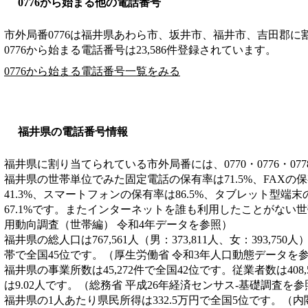
0776から始まる他の電話番号
市外局番
0776
は
福井県あわら市、坂井市、福井市、吉田郡
に
0776から始まる電話番号は23,586件登録されています。
0776から始まる電話番号一覧をみる
福井県の電話番号情報
福井県に割り当てられている市外局番には、0770・0776・077
福井県の世帯単位でみた固定電話の保有率は71.5%、FAXの
41.3%、スマートフォンの保有率は86.5%、タブレット型端
67.1%です。またインターネットを誰も利用したことがない世帯
用動向調査（世帯編） 令和4年データを参照）
福井県の総人口は767,561人（男：373,811人、女：393,750
帯で全国45位です。（厚生労働省 令和3年人口動態データを
福井県の事業所数は45,272件で全国42位です。従業者数は408
は9.02人です。（総務省 平成26年経済センサス‐基礎調査を参
福井県の1人あたり県民所得は332.5万円で全国5位です。（内