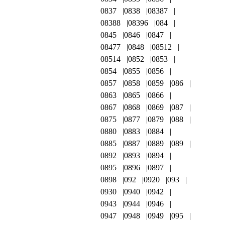
0837
0838
08387
08388
08396
084
0845
0846
0847
08477
0848
08512
08514
0852
0853
0854
0855
0856
0857
0858
0859
086
0863
0865
0866
0867
0868
0869
087
0875
0877
0879
088
0880
0883
0884
0885
0887
0889
089
0892
0893
0894
0895
0896
0897
0898
092
0920
093
0930
0940
0942
0943
0944
0946
0947
0948
0949
095