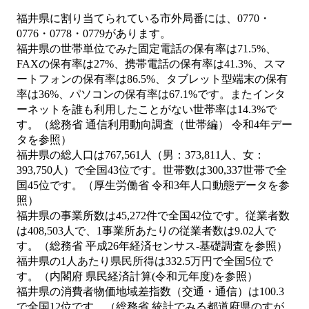
福井県に割り当てられている市外局番には、0770・
0776・0778・0779があります。
福井県の世帯単位でみた固定電話の保有率は71.5%、
FAXの保有率は27%、携帯電話の保有率は41.3%、スマ
ートフォンの保有率は86.5%、タブレット型端末の保有
率は36%、パソコンの保有率は67.1%です。またインタ
ーネットを誰も利用したことがない世帯率は14.3%で
す。（総務省 通信利用動向調査（世帯編） 令和4年デー
タを参照）
福井県の総人口は767,561人（男：373,811人、女：
393,750人）で全国43位です。世帯数は300,337世帯で全
国45位です。（厚生労働省 令和3年人口動態データを参
照）
福井県の事業所数は45,272件で全国42位です。従業者数
は408,503人で、1事業所あたりの従業者数は9.02人で
す。（総務省 平成26年経済センサス‐基礎調査を参照）
福井県の1人あたり県民所得は332.5万円で全国5位で
す。（内閣府 県民経済計算(令和元年度)を参照）
福井県の消費者物価地域差指数（交通・通信）は100.3
で全国12位です。（総務省 統計でみる都道府県のすが