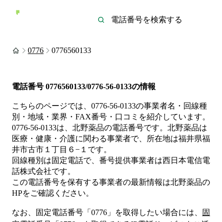
0776
0776560133
電話番号
0776560133/0776-56-0133
の情報
こちらのページでは、
0776-56-0133
の事業者名・回線種
別・地域・業界・FAX番号・口コミを紹介しています。
0776-56-0133
は、
北野薬品
の電話番号です。
北野薬品は
医療・健康・介護
に関わる事業者
で、所在地は福井県福
井市古市１丁目６−１
です。
回線種別は
固定電話
で、番号提供事業者は
西日本電信電
話株式会社
です。
この電話番号を保有する事業者の最新情報は
北野薬品
の
HP
をご確認ください。
なお、固定電話番号「
0776
」を取得したい場合には、
固