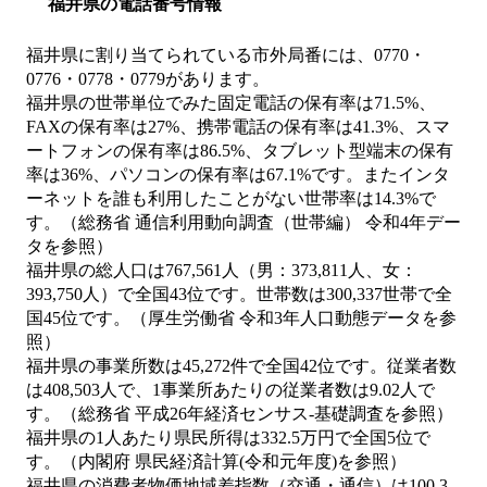
福井県の電話番号情報
福井県に割り当てられている市外局番には、0770・
0776・0778・0779があります。
福井県の世帯単位でみた固定電話の保有率は71.5%、
FAXの保有率は27%、携帯電話の保有率は41.3%、スマ
ートフォンの保有率は86.5%、タブレット型端末の保有
率は36%、パソコンの保有率は67.1%です。またインタ
ーネットを誰も利用したことがない世帯率は14.3%で
す。（総務省 通信利用動向調査（世帯編） 令和4年デー
タを参照）
福井県の総人口は767,561人（男：373,811人、女：
393,750人）で全国43位です。世帯数は300,337世帯で全
国45位です。（厚生労働省 令和3年人口動態データを参
照）
福井県の事業所数は45,272件で全国42位です。従業者数
は408,503人で、1事業所あたりの従業者数は9.02人で
す。（総務省 平成26年経済センサス‐基礎調査を参照）
福井県の1人あたり県民所得は332.5万円で全国5位で
す。（内閣府 県民経済計算(令和元年度)を参照）
福井県の消費者物価地域差指数（交通・通信）は100.3