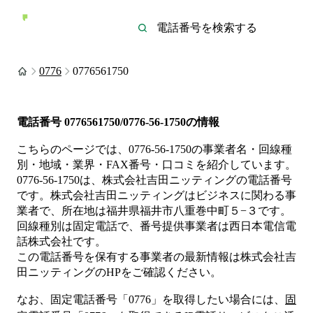
0776
0776561750
電話番号
0776561750/0776-56-1750
の情報
こちらのページでは、
0776-56-1750
の事業者名・回線種
別・地域・業界・FAX番号・口コミを紹介しています。
0776-56-1750
は、
株式会社吉田ニッティング
の電話番号
です。
株式会社吉田ニッティングは
ビジネス
に関わる事
業者
で、所在地は福井県福井市八重巻中町５−３
です。
回線種別は
固定電話
で、番号提供事業者は
西日本電信電
話株式会社
です。
この電話番号を保有する事業者の最新情報は
株式会社吉
田ニッティング
のHP
をご確認ください。
なお、固定電話番号「
0776
」を取得したい場合には、
固