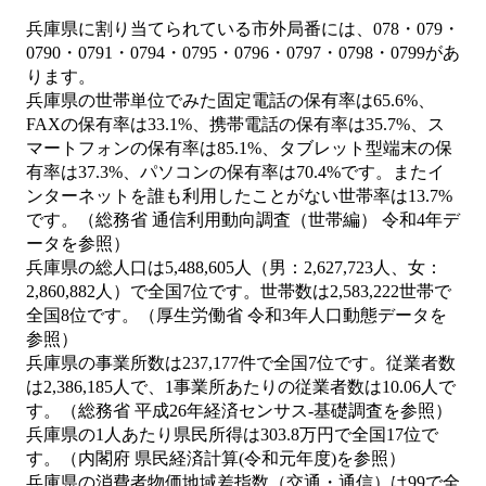
兵庫県に割り当てられている市外局番には、078・079・
0790・0791・0794・0795・0796・0797・0798・0799があ
ります。
兵庫県の世帯単位でみた固定電話の保有率は65.6%、
FAXの保有率は33.1%、携帯電話の保有率は35.7%、ス
マートフォンの保有率は85.1%、タブレット型端末の保
有率は37.3%、パソコンの保有率は70.4%です。またイ
ンターネットを誰も利用したことがない世帯率は13.7%
です。（総務省 通信利用動向調査（世帯編） 令和4年デ
ータを参照）
兵庫県の総人口は5,488,605人（男：2,627,723人、女：
2,860,882人）で全国7位です。世帯数は2,583,222世帯で
全国8位です。（厚生労働省 令和3年人口動態データを
参照）
兵庫県の事業所数は237,177件で全国7位です。従業者数
は2,386,185人で、1事業所あたりの従業者数は10.06人で
す。（総務省 平成26年経済センサス‐基礎調査を参照）
兵庫県の1人あたり県民所得は303.8万円で全国17位で
す。（内閣府 県民経済計算(令和元年度)を参照）
兵庫県の消費者物価地域差指数（交通・通信）は99で全