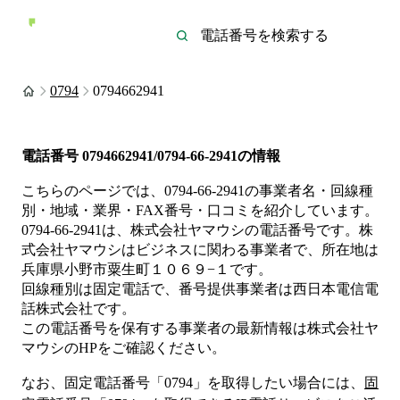
0794
0794662941
電話番号
0794662941/0794-66-2941
の情報
こちらのページでは、
0794-66-2941
の事業者名・回線種
別・地域・業界・FAX番号・口コミを紹介しています。
0794-66-2941
は、
株式会社ヤマウシ
の電話番号です。
株
式会社ヤマウシは
ビジネス
に関わる事業者
で、所在地は
兵庫県小野市粟生町１０６９−１
です。
回線種別は
固定電話
で、番号提供事業者は
西日本電信電
話株式会社
です。
この電話番号を保有する事業者の最新情報は
株式会社ヤ
マウシ
のHP
をご確認ください。
なお、固定電話番号「
0794
」を取得したい場合には、
固