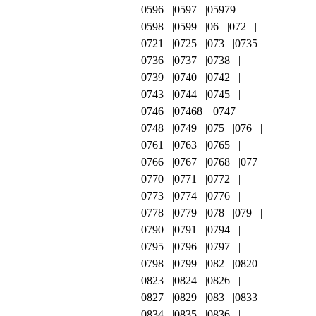
0596
0597
05979
0598
0599
06
072
0721
0725
073
0735
0736
0737
0738
0739
0740
0742
0743
0744
0745
0746
07468
0747
0748
0749
075
076
0761
0763
0765
0766
0767
0768
077
0770
0771
0772
0773
0774
0776
0778
0779
078
079
0790
0791
0794
0795
0796
0797
0798
0799
082
0820
0823
0824
0826
0827
0829
083
0833
0834
0835
0836