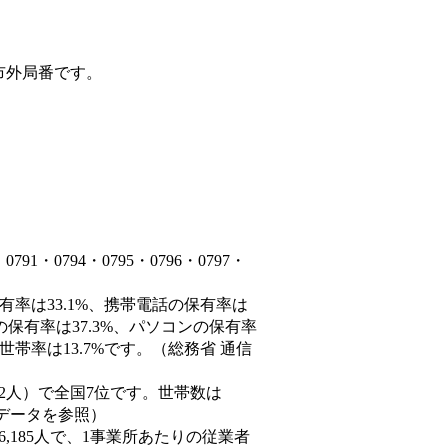
市外局番です。
・0794・0795・0796・0797・
有率は33.1%、携帯電話の保有率は
の保有率は37.3%、パソコンの保有率
帯率は13.7%です。（総務省 通信
60,882人）で全国7位です。世帯数は
態データを参照）
86,185人で、1事業所あたりの従業者