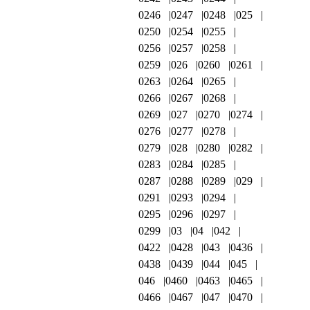
0246
0247
0248
025
0250
0254
0255
0256
0257
0258
0259
026
0260
0261
0263
0264
0265
0266
0267
0268
0269
027
0270
0274
0276
0277
0278
0279
028
0280
0282
0283
0284
0285
0287
0288
0289
029
0291
0293
0294
0295
0296
0297
0299
03
04
042
0422
0428
043
0436
0438
0439
044
045
046
0460
0463
0465
0466
0467
047
0470