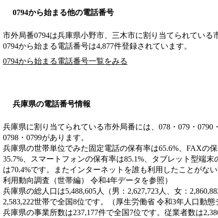
0794から始まる他の電話番号
市外局番
0794
は
兵庫県小野市、三木市
に割り当てられている
0794から始まる電話番号は4,877件登録されています。
0794から始まる電話番号一覧をみる
兵庫県の電話番号情報
兵庫県に割り当てられている市外局番には、078・079・0790・0791
0798・0799があります。
兵庫県の世帯単位でみた固定電話の保有率は65.6%、FAXの保
35.7%、スマートフォンの保有率は85.1%、タブレット型端末
は70.4%です。またインターネットを誰も利用したことがない世
利用動向調査（世帯編） 令和4年データを参照）
兵庫県の総人口は5,488,605人（男：2,627,723人、女：2,8
2,583,222世帯で全国8位です。（厚生労働省 令和3年人口動
兵庫県の事業所数は237,177件で全国7位です。従業者数は2,3