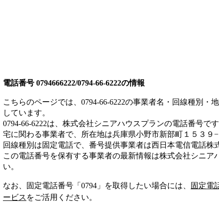
電話番号
0794666222/0794-66-6222
の情報
こちらのページでは、
0794-66-6222
の事業者名・回線種別・地
しています。
0794-66-6222
は、
株式会社シニアハウスプラン
の電話番号です
宅
に関わる事業者
で、所在地は兵庫県小野市新部町１５３９−
回線種別は
固定電話
で、番号提供事業者は
西日本電信電話株
この電話番号を保有する事業者の最新情報は
株式会社シニア
い。
なお、固定電話番号「
0794
」を取得したい場合には、
固定電
ービス
をご活用ください。