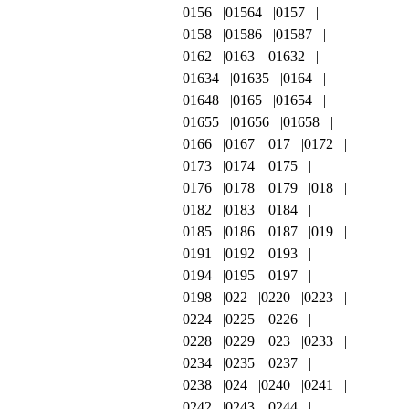
0156
01564
0157
0158
01586
01587
0162
0163
01632
01634
01635
0164
01648
0165
01654
01655
01656
01658
0166
0167
017
0172
0173
0174
0175
0176
0178
0179
018
0182
0183
0184
0185
0186
0187
019
0191
0192
0193
0194
0195
0197
0198
022
0220
0223
0224
0225
0226
0228
0229
023
0233
0234
0235
0237
0238
024
0240
0241
0242
0243
0244