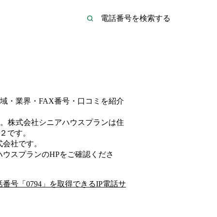
域・業界・FAX番号・口コミを紹介
。
株式会社シニアハウスプランは
住
２
です。
式会社
です。
ハウスプラン
のHP
をご確認くださ
話番号「
0794
」を取得できるIP電話サ