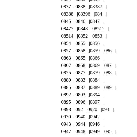
0837
0838
08387
08388
08396
084
0845
0846
0847
08477
0848
08512
08514
0852
0853
0854
0855
0856
0857
0858
0859
086
0863
0865
0866
0867
0868
0869
087
0875
0877
0879
088
0880
0883
0884
0885
0887
0889
089
0892
0893
0894
0895
0896
0897
0898
092
0920
093
0930
0940
0942
0943
0944
0946
0947
0948
0949
095