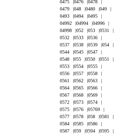
0475
0476
0478
0479
048
0480
049
0493
0494
0495
04992
04994
04996
04998
052
053
0531
0532
0533
0536
0537
0538
0539
054
0544
0545
0547
0548
055
0550
0551
0553
0554
0555
0556
0557
0558
0561
0562
0563
0564
0565
0566
0567
0568
0569
0572
0573
0574
0575
0576
05769
0577
0578
058
0581
0584
0585
0586
0587
059
0594
0595