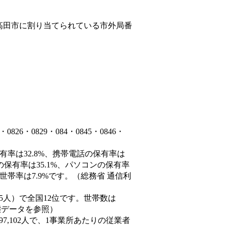
高田市
に割り当てられている市外局番
6・0829・084・0845・0846・
有率は32.8%、携帯電話の保有率は
の保有率は35.1%、パソコンの保有率
世帯率は7.9%です。（総務省 通信利
4,585人）で全国12位です。世帯数は
動態データを参照）
97,102人で、1事業所あたりの従業者