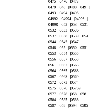
0475
0476
0478
0479
048
0480
049
0493
0494
0495
04992
04994
04996
04998
052
053
0531
0532
0533
0536
0537
0538
0539
054
0544
0545
0547
0548
055
0550
0551
0553
0554
0555
0556
0557
0558
0561
0562
0563
0564
0565
0566
0567
0568
0569
0572
0573
0574
0575
0576
05769
0577
0578
058
0581
0584
0585
0586
0587
059
0594
0595