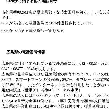
0826から始まる他の電話番号
市外局番
0826
は
広島県山県郡（安芸太田町を除く。）、安芸
です。
0826から始まる電話番号は2,876件登録されています。
0826から始まる電話番号一覧をみる
広島県の電話番号情報
広島県に割り当てられている市外局番には、082・0823・0824・082
0847・08477・0848があります。
広島県の世帯単位でみた固定電話の保有率は62.1%、FAXの保
33.5%、スマートフォンの保有率は89.7%、タブレット型端末
は73.8%です。またインターネットを誰も利用したことがない
用動向調査（世帯編） 令和4年データを参照）
広島県の総人口は2,788,687人（男：1,354,102人、女：1,43
1,328,418世帯で全国11位です。（厚生労働省 令和3年人口
広島県の事業所数は138,703件で全国11位です。従業者数は1,3