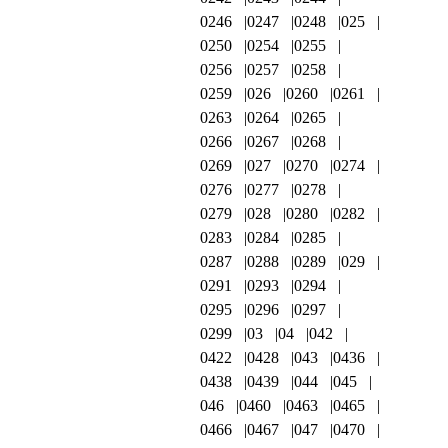
0246
0247
0248
025
0250
0254
0255
0256
0257
0258
0259
026
0260
0261
0263
0264
0265
0266
0267
0268
0269
027
0270
0274
0276
0277
0278
0279
028
0280
0282
0283
0284
0285
0287
0288
0289
029
0291
0293
0294
0295
0296
0297
0299
03
04
042
0422
0428
043
0436
0438
0439
044
045
046
0460
0463
0465
0466
0467
047
0470