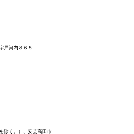
字戸河内８６５
を除く。）、安芸高田市