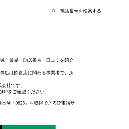
域・業界・FAX番号・口コミを紹介
事処は
飲食店
に関わる事業者
で、所
式会社
です。
のHP
をご確認ください。
話番号「
0826
」を取得できるIP電話サ