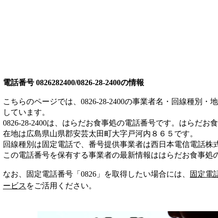
電話番号
0826282400/0826-28-2400
の情報
こちらのページでは、
0826-28-2400
の事業者名・回線種別・地
しています。
0826-28-2400
は、
はらだお食事処
の電話番号です。
はらだお食
在地は広島県山県郡安芸太田町大字戸河内８６５
です。
回線種別は
固定電話
で、番号提供事業者は
西日本電信電話株
この電話番号を保有する事業者の最新情報は
はらだお食事処
なお、固定電話番号「
0826
」を取得したい場合には、
固定電
ービス
をご活用ください。