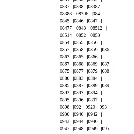
0837
0838
08387
08388
08396
084
0845
0846
0847
08477
0848
08512
08514
0852
0853
0854
0855
0856
0857
0858
0859
086
0863
0865
0866
0867
0868
0869
087
0875
0877
0879
088
0880
0883
0884
0885
0887
0889
089
0892
0893
0894
0895
0896
0897
0898
092
0920
093
0930
0940
0942
0943
0944
0946
0947
0948
0949
095