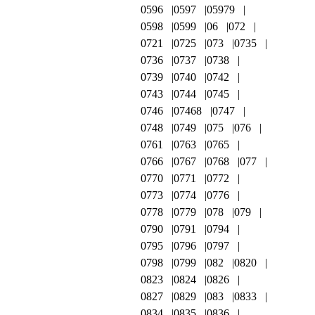
0596
0597
05979
0598
0599
06
072
0721
0725
073
0735
0736
0737
0738
0739
0740
0742
0743
0744
0745
0746
07468
0747
0748
0749
075
076
0761
0763
0765
0766
0767
0768
077
0770
0771
0772
0773
0774
0776
0778
0779
078
079
0790
0791
0794
0795
0796
0797
0798
0799
082
0820
0823
0824
0826
0827
0829
083
0833
0834
0835
0836