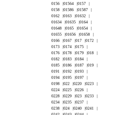
0156
01564
0157
0158
01586
01587
0162
0163
01632
01634
01635
0164
01648
0165
01654
01655
01656
01658
0166
0167
017
0172
0173
0174
0175
0176
0178
0179
018
0182
0183
0184
0185
0186
0187
019
0191
0192
0193
0194
0195
0197
0198
022
0220
0223
0224
0225
0226
0228
0229
023
0233
0234
0235
0237
0238
024
0240
0241
0242
0243
0244